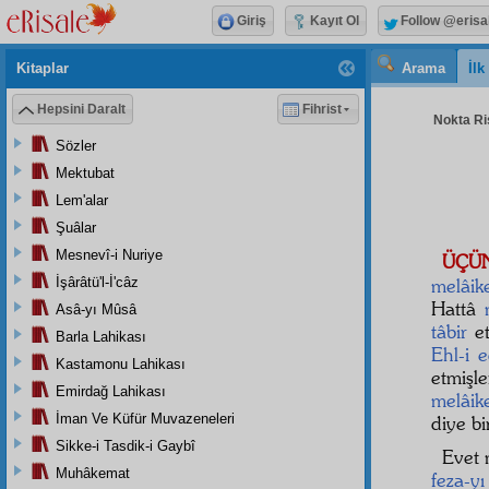
Giriş
Kayıt Ol
Follow @erisa
Kitaplar
Arama
İl
Hepsini Daralt
Fihrist
Nokta Ris
Sözler
Mektubat
Lem'alar
Şuâlar
Mesnevî-i Nuriye
ÜÇ
İşârâtü'l-İ'câz
melâik
Hattâ
Asâ-yı Mûsâ
tâbir
et
Barla Lahikası
Ehl-i 
Kastamonu Lahikası
etmişle
Emirdağ Lahikası
melâik
İman Ve Küfür Muvazeneleri
diye b
Sikke-i Tasdik-i Gaybî
Evet 
Muhâkemat
feza-yı