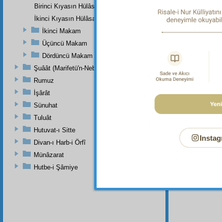
Birinci Kıyasın Hülâsası
İkinci Kıyasın Hülâsası
Bu Say
İkinci Makam
Üçüncü Makam
Dördüncü Makam
Şuâât (Marifetü'n-Nebi)
Rumuz
İşârât
Sünuhat
Tuluât
Hutuvat-ı Sitte
Instag
Divan-ı Harb-i Örfî
Münâzarat
Hutbe-i Şâmiye