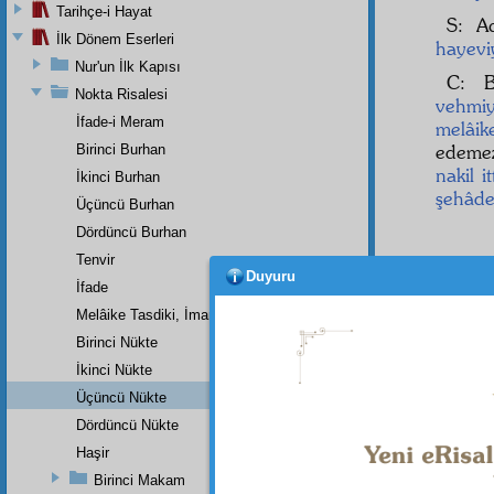
Tarihçe-i Hayat
S: A
İlk Dönem Eserleri
hayevi
Nur'un İlk Kapısı
C: 
Nokta Risalesi
vehmi
İfade-i Meram
melâik
edemez
Birinci Burhan
nakil
i
İkinci Burhan
şehâde
Üçüncü Burhan
Dördüncü Burhan
Tenvir
Duyuru
İfade
Melâike Tasdiki, İmanın Bir Rüknüdür
Birinci Nükte
İkinci Nükte
Üçüncü Nükte
Dördüncü Nükte
Haşir
Birinci Makam