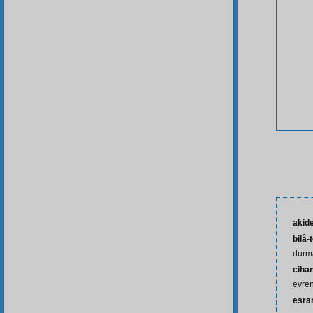
akid
bilâ-
durm
ciha
evre
esra