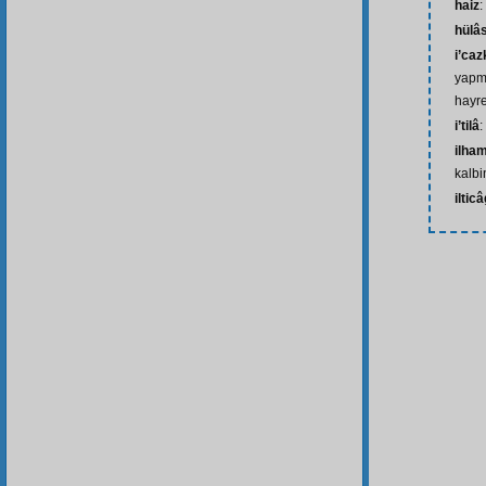
haiz
:
hülâ
i’caz
yapma
hayre
i’tilâ
:
ilha
kalbi
iltic