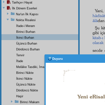
Tarihçe-i Hayat
İlk Dönem Eserleri
Yani,
Nur'un İlk Kapısı
hâdisâ
âlâ
dan
Nokta Risalesi
İfade-i Meram
Şu ki
Birinci Burhan
gibi i
kitab-ı
İkinci Burhan
olarak
Üçüncü Burhan
Dördüncü Burhan
secde
Tenvir
Her b
Duyuru
İfade
zîhayat
Melâike Tasdiki, İmanın Bir Rüknüdür
var
Birinci Nükte
İkinci Nükte
Üçüncü Nükte
Dipnot-1
Allah'a 
Dördüncü Nükte
Haşir
Dipnot-2
Sen her
Birinci Makam
Sen Azî