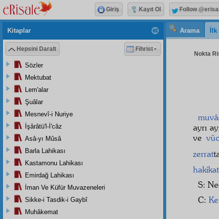
Giriş
Kayıt Ol
Follow @erisa
Kitaplar
Arama
İl
Hepsini Daralt
Fihrist
Nokta Ris
Sözler
Mektubat
Lem'alar
Şuâlar
Mesnevî-i Nuriye
muvâz
ayrı ay
İşârâtü'l-İ'câz
ve
vüc
Asâ-yı Mûsâ
Barla Lahikası
zerrat
t
Kastamonu Lahikası
hakikat
Emirdağ Lahikası
S: Ne
İman Ve Küfür Muvazeneleri
C:
Ke
Sikke-i Tasdik-i Gaybî
Muhâkemat