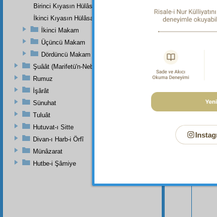
Birinci Kıyasın Hülâsası
İkinci Kıyasın Hülâsası
İkinci Makam
Üçüncü Makam
Dördüncü Makam
Şuâât (Marifetü'n-Nebi)
Rumuz
İşârât
Sünuhat
Tuluât
Hutuvat-ı Sitte
Instag
Divan-ı Harb-i Örfî
Münâzarat
Bu Say
Hutbe-i Şâmiye