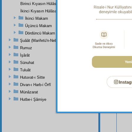
Birinci Kıyasın Hülâsası
İkinci Kıyasın Hülâsası
İkinci Makam
Üçüncü Makam
Dördüncü Makam
Şuâât (Marifetü'n-Nebi)
Rumuz
Bu Say
İşârât
Sünuhat
Tuluât
Hutuvat-ı Sitte
Instag
Divan-ı Harb-i Örfî
Münâzarat
Hutbe-i Şâmiye