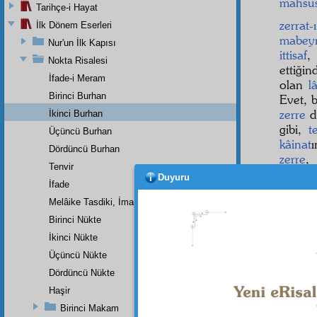
mahsu
Tarihçe-i Hayat
zerrat-
İlk Dönem Eserleri
mabey
Nur'un İlk Kapısı
ittisaf
Nokta Risalesi
ettiği
İfade-i Meram
olan
l
Birinci Burhan
Evet, b
zerre
d
İkinci Burhan
gibi,
t
Üçüncü Burhan
kâinat
ı
Dördüncü Burhan
zerre
Tenvir
Duyuru
İfade
Melâike Tasdiki, İmanın Bir Rüknüdür
Dipnot-1
Birinci Nükte
"Hiçbirş
İkinci Nükte
Üçüncü Nükte
Dördüncü Nükte
Haşir
Birinci Makam