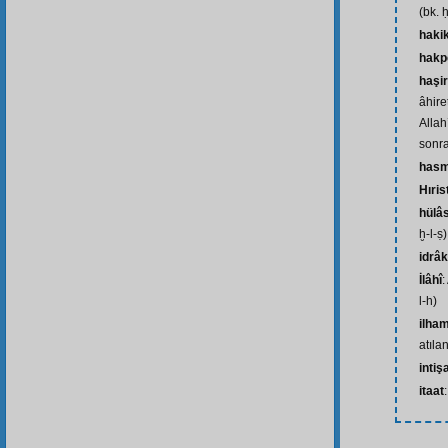
(bk. 
hakik
hakp
haşir
âhire
Allah
sonra
has
Hıris
hülâ
ḫ-l-ṣ)
idrâk
İlâhî
:
l-h)
ilha
atıla
intiş
itaat