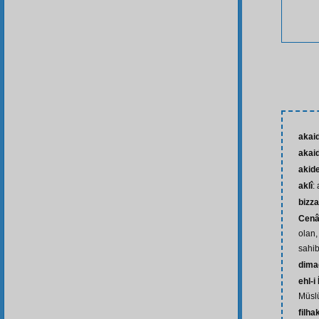
akai
akaid
akid
aklî
:
bizza
Cenâ
olan,
sahib
dima
ehl-i
Müslü
filha