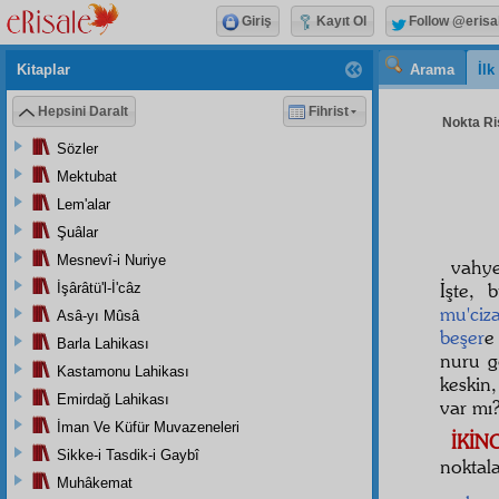
Giriş
Kayıt Ol
Follow @erisa
Kitaplar
Arama
İl
Hepsini Daralt
Fihrist
Nokta Ris
Sözler
Mektubat
Lem'alar
Şuâlar
Mesnevî-i Nuriye
vahy
İşte,
İşârâtü'l-İ'câz
mu'ciza
Asâ-yı Mûsâ
beşer
e
Barla Lahikası
nuru g
Kastamonu Lahikası
keskin
Emirdağ Lahikası
var mı
İman Ve Küfür Muvazeneleri
İKİN
Sikke-i Tasdik-i Gaybî
noktal
Muhâkemat