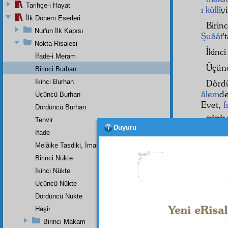
Tarihçe-i Hayat
ı küllî
y
İlk Dönem Eserleri
Birin
Nur'un İlk Kapısı
Şuâât
'
Nokta Risalesi
İkinc
İfade-i Meram
Üçün
Birinci Burhan
İkinci Burhan
Dörd
âlem
de
Üçüncü Burhan
Evet,
f
Dördüncü Burhan
BİR
Tenvir
Duyuru
Muham
İfade
sırrını
Melâike Tasdiki, İmanın Bir Rüknüdür
cihet
iy
Birinci Nükte
İkinci Nükte
Üçüncü Nükte
Dipnot-1
Dördüncü Nükte
Hamd, Â
ve bütün
Haşir
Birinci Makam
Dipnot-2