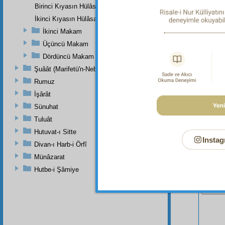
"Allah 
Birinci Kıyasın Hülâsası
Bakara 
İkinci Kıyasın Hülâsası
İkinci Makam
Üçüncü Makam
Dördüncü Makam
Şuâât (Marifetü'n-Nebi)
Rumuz
İşârât
Sünuhat
Tuluât
Hutuvat-ı Sitte
Instag
Divan-ı Harb-i Örfî
Münâzarat
Hutbe-i Şâmiye
Bu Say