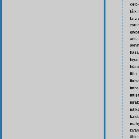
celb
fâik
:
farz
zorun
gıyb
anda 
aleyh
haşa
hıya
hüsn
iffet
:
iktis
imha
intiş
israf
isti
kaid
mah
kıyam
âhiret