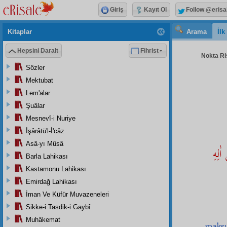
Giriş
Kayıt Ol
Follow @erisa
Kitaplar
Arama
İl
Hepsini Daralt
Fihrist
Nokta Ris
Sözler
Mektubat
Lem'alar
Şuâlar
Mesnevî-i Nuriye
İşârâtü'l-İ'câz
Asâ-yı Mûsâ
ٰلِهِ
Barla Lahikası
Kastamonu Lahikası
Emirdağ Lahikası
İman Ve Küfür Muvazeneleri
Sikke-i Tasdik-i Gaybî
Muhâkemat
maks