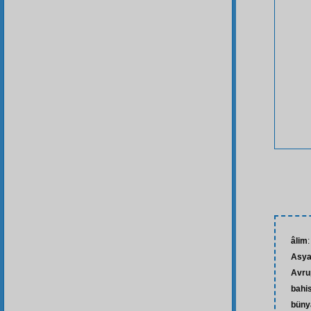
âlim
:
Asy
Avru
bahi
büny