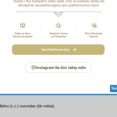
ahçeye girsem iyisini
intihab
ederim. Koparmasından za
nırım. Çürüğünü, yetişmemişini görsem "
Huz mâ s
ap
larımı da öyle
arzu
ederim. Derler:
rin iyi anlaşılmıyor?"
m ki,
kâh
minare başında,
kâh
kuyu dibinde konuşuyorum.
t
öyle.
Şuâât
ve şu kitapta
mütekellim
,
âciz
kalbimdir.
dir.
Müstemi
,
müteharrî-i hakikat
bir
Japon
dur.
Temâşâ
meli.
Gayetü'l-gâyât
olan
mârifetullah
ın bir
burhan
ı ol
i
Şuâât
'ta bir
nebze
beyan
ettik. Şu
risale
de
maksud-u bizzat
d
berâhin
inden yalnız dört
muazzam
burhan
ına işaret 
 aklî
yi
hads-i kalbi
yle birleştirmek için,
melâike
ve
haş
Instagram'da bizi takip edin
ne imâ ederek, imanın altı
rükn
ünden dördünün birer
lem
la göstermek isterim.
Ta
llahın (c.c.) nurundan (bir nokta).