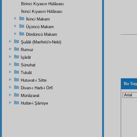
Birinci Kıyasın Hülâsası
İkinci Kıyasın Hülâsası
İkinci Makam
Üçüncü Makam
Dördüncü Makam
Şuâât (Marifetü'n-Nebi)
Rumuz
İşârât
Sünuhat
Tuluât
Hutuvat-ı Sitte
Bu Say
Divan-ı Harb-i Örfî
Münâzarat
Hutbe-i Şâmiye