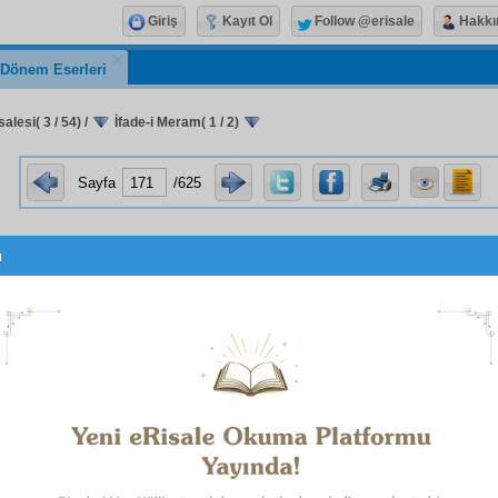
Giriş
Kayıt Ol
Follow @erisale
Hakkı
k Dönem Eserleri
alesi( 3 / 54)
/
İfade-i Meram( 1 / 2)
Sayfa
/625
u
Nokta
مِنْ نُورِ مَعْرِفَةِ اللهِ جَلَّ جَلاَلُهُ
1
Çok kıymetlidir.
İfade-i Meram