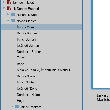
Bir b
Tarihçe-i Hayat
hoşla
İlk Dönem Eserleri
Muhat
Nur'un İlk Kapısı
"Sözle
Nokta Risalesi
İfade-i Meram
Biliri
zuhura
Birinci Burhan
nefs
im
İkinci Burhan
düşün
Üçüncü Burhan
Nebî
y
Dördüncü Burhan
lâyüha
Tenvir
nazar-ı
delâil
i
İfade
kàsır
ım
Melâike Tasdiki, İmanın Bir Rüknüdür
Birinci Nükte
İkinci Nükte
Üçüncü Nükte
Dördüncü Nükte
Dipnot-1
Marifetu
Haşir
Birinci Makam