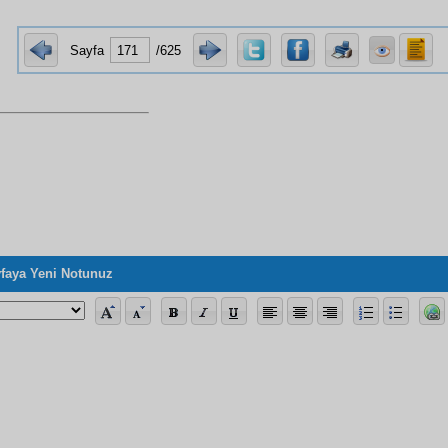
Sayfa
/625
faya Yeni Notunuz