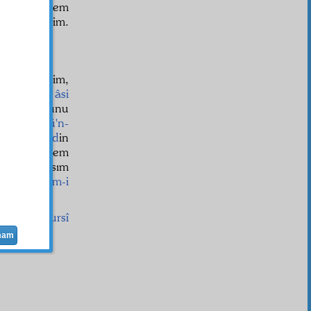
hmet çeksem
afâ
" derim.
 Neyleyeyim,
Muhatap
,
âsi
eden bunu
an
mârifetü'n-
olan
tevhid
in
edeceğiz. Hem
r
in bir kısım
'a
sını,
fehm-i
Said Nursî
mam