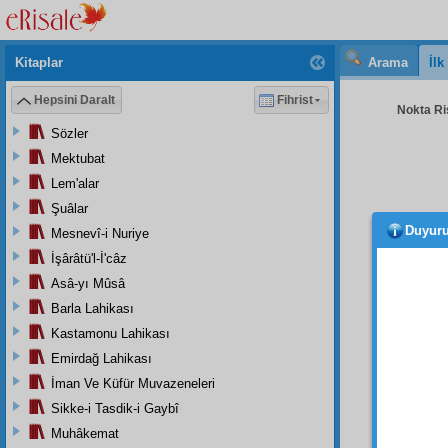
Kitaplar
Arama
İl
Hepsini Daralt
Fihrist
Nokta Ris
Sözler
Mektubat
Lem'alar
Şuâlar
Duyur
Mesnevî-i Nuriye
İşârâtü'l-İ'câz
Asâ-yı Mûsâ
Barla Lahikası
Kastamonu Lahikası
Emirdağ Lahikası
İman Ve Küfür Muvazeneleri
Sikke-i Tasdik-i Gaybî
Muhâkemat