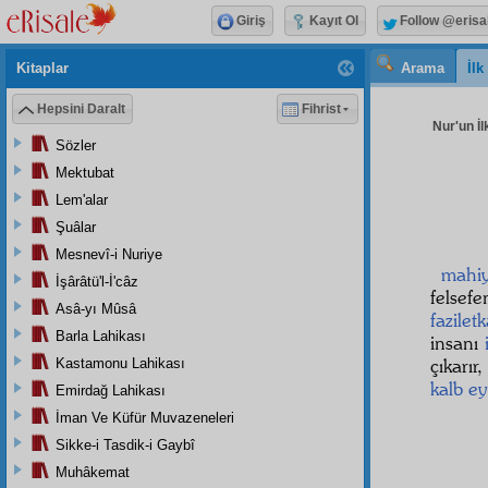
Giriş
Kayıt Ol
Follow @erisa
Kitaplar
Arama
İl
Hepsini Daralt
Fihrist
Nur'un İl
Sözler
Mektubat
Lem'alar
Şuâlar
Mesnevî-i Nuriye
mahiy
İşârâtü'l-İ'câz
felsef
Asâ-yı Mûsâ
faziletk
Barla Lahikası
insanı
çıkarır
Kastamonu Lahikası
kalb ey
Emirdağ Lahikası
İman Ve Küfür Muvazeneleri
Sikke-i Tasdik-i Gaybî
Muhâkemat