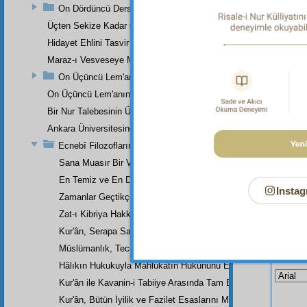
On Dördüncü Ders
Üçten Sekize Kadar Olan Derslerin Özeti
Hidayet Ehlini Tasvir Eden Bir Levha
Maraz-ı Vesveseye Müptelâ Olanlara Bir Ders
On Üçüncü Lem'anın On İkinci İşaretinden
On Üçüncü Lem'anın On Üçüncü İşaretinin Üçüncü Noktasından
Bir Nur Talebesinin Üstad Hazretlerinin Dâr-ı Bekaya İrtihallerind
Ankara Üniversitesinde Okunan Bir Konferans
Ecnebî Filozofların Kur'ân'ı Tasdiklerine Dair Şehadetleri
Sana Muasır Bir Vücut Olamadığımdan Müteessirim, Ey Muh
En Temiz ve En Doğru Din, Müslümanlıktır
Instag
Zamanlar Geçtikçe, Kur'ân'ın Ulvî Sırları İnkişaf Ediyor
Zat-ı Kibriya Hakkındaki Âyetlerin Ulviyeti ve Kur'ân'ın Kudsî 
Kur'ân, Serapa Samimiyet ve Hakkaniyetle Doludur
Müslümanlık, Tecessüd ve Teslis Akîdesini Reddeder
Bu Say
Hâlıkın Hukukuyla Mahlûkatın Hukununu En Mükemmel Sûrette
Kur'ân ile Kavanin-i Tabiiye Arasında Tam Bir Âhenk Vardır
Kur'ân, Bütün İyilik ve Fazilet Esaslarını Muhtevîdir; İnsanı, H