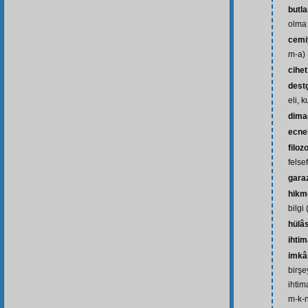
butl
olma
cemi
m-a)
cihet
dest
eli, 
dima
ecne
filoz
felse
gara
hikm
bilgi
hülâ
ihtim
imkâ
birşe
ihtim
m-k-