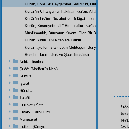
Kur'ân, Öyle Bir Peygamber Sesidir ki, Onu Bütün Dünya Dinleye
Kur'ân'ın Cihanşümul Hakikati: Kur'ân, Allah'ın Birliğine İnanm
Kur'ân'ın Lisânı, Nezahet ve Belâgat İtibariyle Nazirsizdir. Ku
Kur'ân, Beşeriyete İlâhî Bir Lütuftur. Kur'ân, Muzaffer Cumhuri
Müslümanlık, Dünyanın Kıvamı Olan Bir Dindir; Cihan Medeniyet
Kur'ân Bütün Dinî Kitaplara Fâiktir
Kur'ân âyetleri İslâmiyetin Muhteşem Bünyesinde Altın Bir Kord
Resul-i Ekrem İdrak ve Şuur Timsâlidir
Nokta Risalesi
Şuâât (Marifetü'n-Nebi)
Rumuz
İşârât
Sünuhat
Tuluât
Hutuvat-ı Sitte
âzâd
Divan-ı Harb-i Örfî
beşe
Münâzarat
beya
Hutbe-i Şâmiye
(bk. 