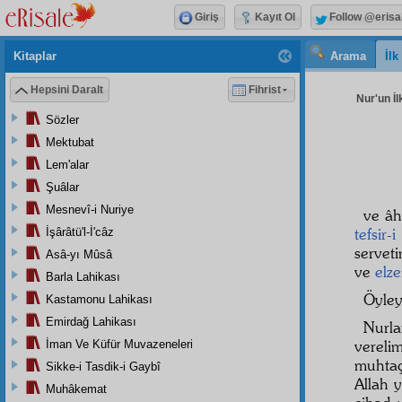
Giriş
Kayıt Ol
Follow @erisa
Kitaplar
Arama
İl
Hepsini Daralt
Fihrist
Nur'un İl
Sözler
Mektubat
Lem'alar
Şuâlar
Mesnevî-i Nuriye
ve âh
tefsir-
İşârâtü'l-İ'câz
servet
Asâ-yı Mûsâ
ve
elz
Barla Lahikası
Öyley
Kastamonu Lahikası
Emirdağ Lahikası
Nurla
vereli
İman Ve Küfür Muvazeneleri
muhtaç
Sikke-i Tasdik-i Gaybî
Allah 
Muhâkemat