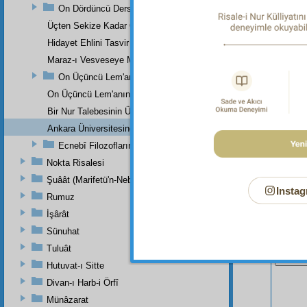
Hakika
On Dördüncü Ders
okuyor
Üçten Sekize Kadar Olan Derslerin Özeti
Hidayet Ehlini Tasvir Eden Bir Levha
Maraz-ı Vesveseye Müptelâ Olanlara Bir Ders
On Üçüncü Lem'anın On İkinci İşaretinden
On Üçüncü Lem'anın On Üçüncü İşaretinin Üçüncü Noktasından
Bir Nur Talebesinin Üstad Hazretlerinin Dâr-ı Bekaya İrtihallerind
Ankara Üniversitesinde Okunan Bir Konferans
Ecnebî Filozofların Kur'ân'ı Tasdiklerine Dair Şehadetleri
Nokta Risalesi
Şuâât (Marifetü'n-Nebi)
Instag
Rumuz
İşârât
Sünuhat
Bu Say
Tuluât
Hutuvat-ı Sitte
Divan-ı Harb-i Örfî
Münâzarat