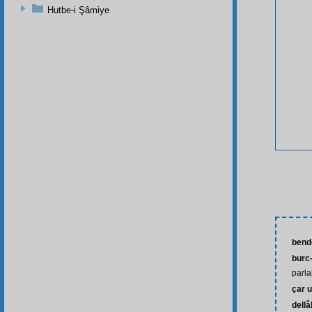
Hutbe-i Şâmiye
bend
burc
parla
çar 
dellâ