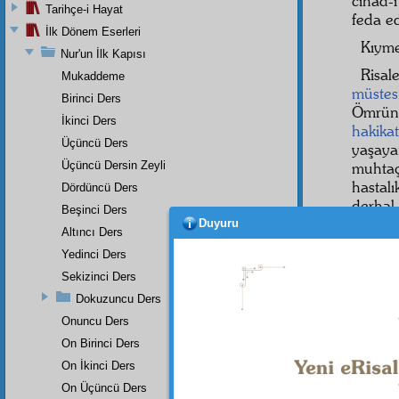
cihad-
Tarihçe-i Hayat
feda e
İlk Dönem Eserleri
Kıyme
Nur'un İlk Kapısı
Risa
Mukaddeme
müste
Birinci Ders
Ömrünü
İkinci Ders
hakikat
Üçüncü Ders
yaşaya
Üçüncü Dersin Zeyli
muhta
hastalı
Dördüncü Ders
derhal
Beşinci Ders
Risalel
Duyuru
Altıncı Ders
Bediü
Yedinci Ders
yalnız
Sekizinci Ders
tesiri
Dokuzuncu Ders
feyyaz
Onuncu Ders
midir 
Ve
İlâh
On Birinci Ders
meclû
On İkinci Ders
âşıkla
On Üçüncü Ders