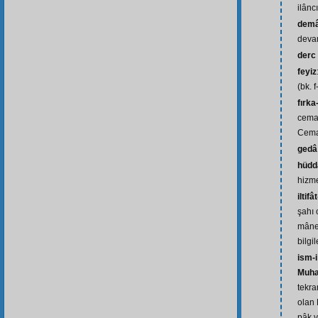
ilâncı
dem
deva
derc
feyiz
(bk. f
fırka
cemaa
Cemaa
gedâ
hüd
hizme
iltif
şahı o
mânev
bilgil
ism-i
Muha
tekra
olan
pâk v