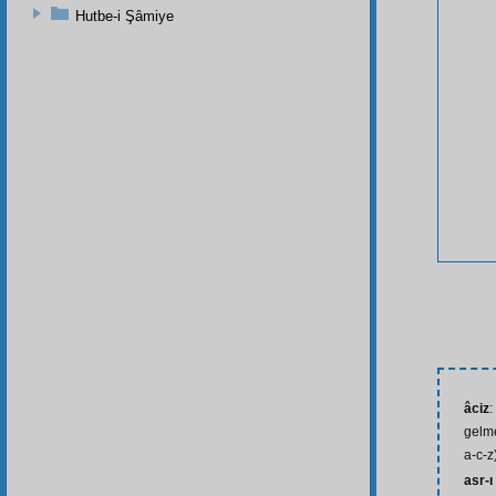
Hutbe-i Şâmiye
âciz
:
gelme
a-c-z
asr-