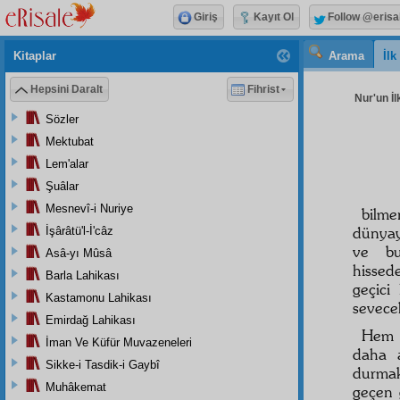
Giriş
Kayıt Ol
Follow @erisa
Kitaplar
Arama
İl
Hepsini Daralt
Fihrist
Nur'un İl
Sözler
Mektubat
Lem'alar
Şuâlar
Mesnevî-i Nuriye
bilme
dünya
İşârâtü'l-İ'câz
ve b
Asâ-yı Mûsâ
hissed
Barla Lahikası
geçici
Kastamonu Lahikası
sevecek
Emirdağ Lahikası
Hem 
İman Ve Küfür Muvazeneleri
daha 
Sikke-i Tasdik-i Gaybî
durmak
Muhâkemat
geçen 