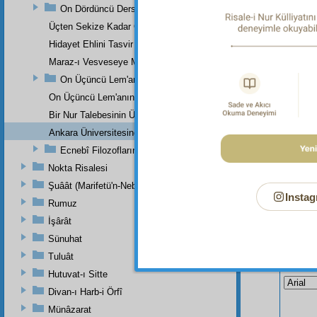
On Dördüncü Ders
Risal
Üçten Sekize Kadar Olan Derslerin Özeti
fedakâr
Hidayet Ehlini Tasvir Eden Bir Levha
Maraz-ı Vesveseye Müptelâ Olanlara Bir Ders
On Üçüncü Lem'anın On İkinci İşaretinden
On Üçüncü Lem'anın On Üçüncü İşaretinin Üçüncü Noktasından
Bir Nur Talebesinin Üstad Hazretlerinin Dâr-ı Bekaya İrtihallerind
Ankara Üniversitesinde Okunan Bir Konferans
Ecnebî Filozofların Kur'ân'ı Tasdiklerine Dair Şehadetleri
Nokta Risalesi
Şuâât (Marifetü'n-Nebi)
Instag
Rumuz
İşârât
Sünuhat
Tuluât
Bu Say
Hutuvat-ı Sitte
Divan-ı Harb-i Örfî
Münâzarat