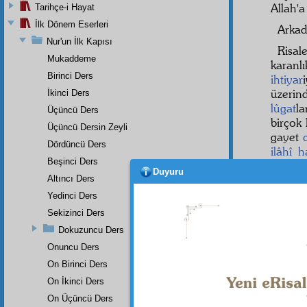
Allah'
Tarihçe-i Hayat
İlk Dönem Eserleri
Arkad
Nur'un İlk Kapısı
Risal
Mukaddeme
karanl
Birinci Ders
ihtiyar
üzerin
İkinci Ders
lûgat
la
Üçüncü Ders
birçok 
Üçüncü Dersin Zeyli
gayet
Dördüncü Ders
ilâhî
h
Beşinci Ders
olabil
Duyuru
çantan
Altıncı Ders
kıymet
Yedinci Ders
heyecan
Sekizinci Ders
Evet 
Dokuzuncu Ders
Kur'â
Onuncu Ders
dünyad
On Birinci Ders
ulvî
bi
On İkinci Ders
kurta
On Üçüncü Ders
hükmün