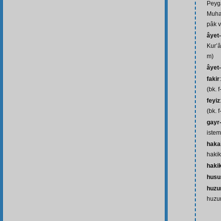
Peyg
Muha
pâk v
âyet-
Kur’â
m)
âyet-
fakir
(bk. f
feyiz
(bk. f
gayr-
istem 
hakai
hakik
haki
husu
huzur
huzur