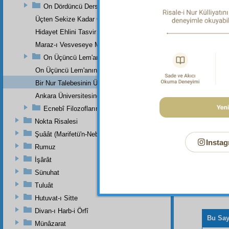
Dipnot-1
On Dördüncü Ders
"En sağ
Üçten Sekize Kadar Olan Derslerin Özeti
Dipnot-2
Hidayet Ehlini Tasvir Eden Bir Levha
"Yaş ve 
Maraz-ı Vesveseye Müptelâ Olanlara Bir Ders
Dipnot-3
"Dinde z
On Üçüncü Lem'anın On İkinci İşaretinden
On Üçüncü Lem'anın On Üçüncü İşaretinin Üçüncü Noktasından
Bir Nur Talebesinin Üstad Hazretlerinin Dâr-ı Bekaya İrtihallerind
Ankara Üniversitesinde Okunan Bir Konferans
Ecnebî Filozofların Kur'ân'ı Tasdiklerine Dair Şehadetleri
Nokta Risalesi
Şuâât (Marifetü'n-Nebi)
Instag
Rumuz
İşârât
Sünuhat
Tuluât
Hutuvat-ı Sitte
Divan-ı Harb-i Örfî
Bu Say
Münâzarat