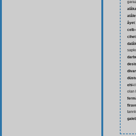
garaz
alâk
atâle
âyet
celb
cihet
dalâl
sapkın
darb
desi
diva
düst
ehl-i
olan 
ferm
firav
tanrı
gale