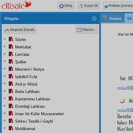
Giriş
Kayıt Ol
Follow @erisa
Kitaplar
Arama
İl
Hepsini Daralt
Fihrist
Nur'un İl
Sözler
Mektubat
Lem'alar
Şuâlar
Mesnevî-i Nuriye
İşârâtü'l-İ'câz
bir
Asâ-yı Mûsâ
müellif
Barla Lahikası
ى
Kastamonu Lahikası
i
Emirdağ Lahikası
müellif
İman Ve Küfür Muvazeneleri
İlerid
Sikke-i Tasdik-i Gaybî
kılıcı
Kur'ân
Muhâkemat