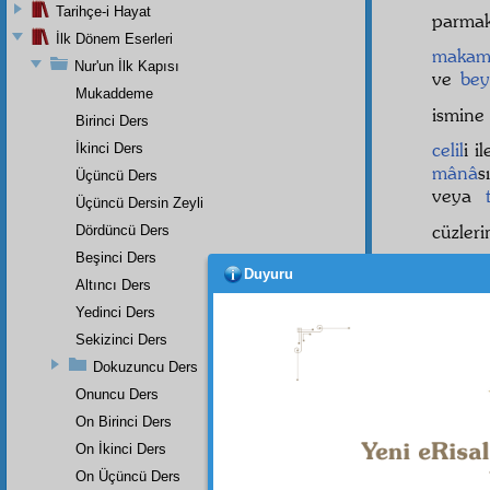
Tarihçe-i Hayat
parmak
İlk Dönem Eserleri
makam-ı
Nur'un İlk Kapısı
ve
bey
Mukaddeme
ismine
Birinci Ders
celil
i i
İkinci Ders
mânâ
s
Üçüncü Ders
veya
Üçüncü Dersin Zeyli
cüzler
Dördüncü Ders
Beşinci Ders
hakikat
Duyuru
Altıncı Ders
edildi
Yedinci Ders
latîf
işa
Sekizinci Ders
rakamı
Dokuzuncu Ders
bu ây
Onuncu Ders
tekrarı
On Birinci Ders
On İkinci Ders
On Üçüncü Ders