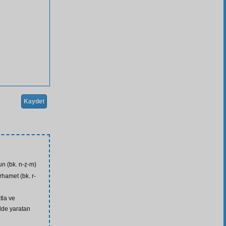
Kaydet
un (bk. n-ẓ-m)
rhamet (bk. r-
tla ve
lde yaratan