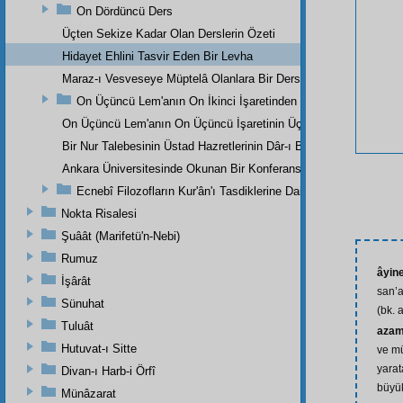
On Dördüncü Ders
Üçten Sekize Kadar Olan Derslerin Özeti
Hidayet Ehlini Tasvir Eden Bir Levha
Maraz-ı Vesveseye Müptelâ Olanlara Bir Ders
On Üçüncü Lem'anın On İkinci İşaretinden
On Üçüncü Lem'anın On Üçüncü İşaretinin Üçüncü Noktasından
Bir Nur Talebesinin Üstad Hazretlerinin Dâr-ı Bekaya İrtihallerind
Ankara Üniversitesinde Okunan Bir Konferans
Ecnebî Filozofların Kur'ân'ı Tasdiklerine Dair Şehadetleri
Nokta Risalesi
Şuâât (Marifetü'n-Nebi)
Rumuz
âyine
İşârât
san’a
Sünuhat
(bk. a
Tuluât
azam
Hutuvat-ı Sitte
ve m
yarat
Divan-ı Harb-i Örfî
büyük
Münâzarat