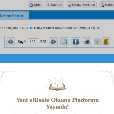
Giriş
Kayıt Ol
Follow @erisale
Hakkı
k Dönem Eserleri
k Kapısı( 102 / 148)
/
Hidayet Ehlini Tasvir Eden Bir Levha( 3 / 3)
Sayfa
/625
u
m,
zâil
olanı istemem!
im,
fâni
olanı istemem!
,
âfil
olanı istemem!
m,
âciz
olanı istemem!
umu
Rahmân
'a teslim eyledim;
gayr
istemem!
m, fakat bir
yâr-ı bâki
isterim!
yim, fakat bir
şems-i sermed
isterim
nder hiç
im, fakat bu
mevcudat
ı birden isterim!