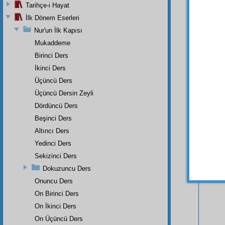
Tarihçe-i Hayat
İlk Dönem Eserleri
Nur'un İlk Kapısı
Mukaddeme
Birinci Ders
İkinci Ders
Üçüncü Ders
Üçüncü Dersin Zeyli
Dördüncü Ders
Beşinci Ders
Altıncı Ders
Yedinci Ders
Bu Say
Sekizinci Ders
Dokuzuncu Ders
Onuncu Ders
On Birinci Ders
On İkinci Ders
On Üçüncü Ders