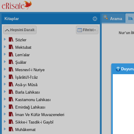
Kitaplar
Arama
İl
Hepsini Daralt
Fihrist
Nur'un İl
Sözler
Mektubat
Lem'alar
Şuâlar
Duyur
Mesnevî-i Nuriye
Zâil
i
Fâni
y
İşârâtü'l-İ'câz
Âfil
im
Asâ-yı Mûsâ
Âciz
i
Barla Lahikası
Ruh
Kastamonu Lahikası
İsteri
Emirdağ Lahikası
Zerre
İman Ve Küfür Muvazeneleri
Hiç e
Sikke-i Tasdik-i Gaybî
Muhâkemat