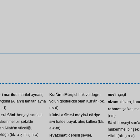
en Evvel Risale-i Nur ve Üstad Hakkındaki Bir Takrizi
-i marifet
: marifet aynası;
Kur’ân-ı Mürşid
: hak ve doğru
nev’i
: çeşit
tçısını (Allah’ı) tanıtan ayna
yolun göstericisi olan Kur’ân (bk.
nizam
: düzen, kan
-r-f)
r-ş-d)
rahmet
: şefkat, me
et-i Sâni
: herşeyi san’atlı
kütle-i azîme-i mâyia-i nâriye
:
ḥ-m)
ükemmel bir şekilde
sıvı hâlde büyük ateş kütlesi (bk.
Sâni
: herşeyi san’a
an Allah’ın yüceliği,
a-ẓ-m)
mükemmel bir şeki
lüğü (bk. a-ẓ-m; ṣ-n-a)
levazımat
: gerekli şeyler,
Allah (bk. ṣ-n-a)