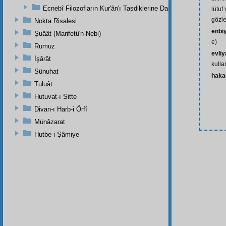
Ecnebî Filozofların Kur'ân'ı Tasdiklerine Dair Şehadetleri
lütuf
gözle
Nokta Risalesi
enbi
Şuâât (Marifetü'n-Nebi)
e)
Rumuz
evliy
İşârât
kullar
Sünuhat
haka
Tuluât
Hutuvat-ı Sitte
Divan-ı Harb-i Örfî
Münâzarat
Hutbe-i Şâmiye