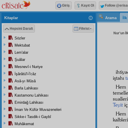
Giriş
Kayıt Ol
Follow @erisa
Kitaplar
Arama
İl
Hepsini Daralt
Fihrist
Nur'un İl
Sözler
Mektubat
Lem'alar
Şuâlar
Mesnevî-i Nuriye
ihtiy
İşârâtü'l-İ'câz
iştahı
t
Asâ-yı Mûsâ
Hem 
Barla Lahikası
temell
Kastamonu Lahikası
sualler
Emirdağ Lahikası
Teyit
iç
İman Ve Küfür Muvazeneleri
Hem 
Sikke-i Tasdik-i Gaybî
kalbler
Muhâkemat