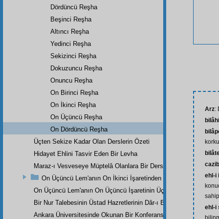
Dördüncü Reşha
Beşinci Reşha
Altıncı Reşha
Yedinci Reşha
Sekizinci Reşha
Dokuzuncu Reşha
Onuncu Reşha
On Birinci Reşha
On İkinci Reşha
Arz
:
On Üçüncü Reşha
bilâh
On Dördüncü Reşha
bilâ
Üçten Sekize Kadar Olan Derslerin Özeti
kork
bilât
Hidayet Ehlini Tasvir Eden Bir Levha
cazi
Maraz-ı Vesveseye Müptelâ Olanlara Bir Ders
ehl-i
On Üçüncü Lem'anın On İkinci İşaretinden
konud
On Üçüncü Lem'anın On Üçüncü İşaretinin Üçüncü Noktasından
sahip
Bir Nur Talebesinin Üstad Hazretlerinin Dâr-ı Bekaya İrtihallerind
ehl-i
Ankara Üniversitesinde Okunan Bir Konferans
bilin