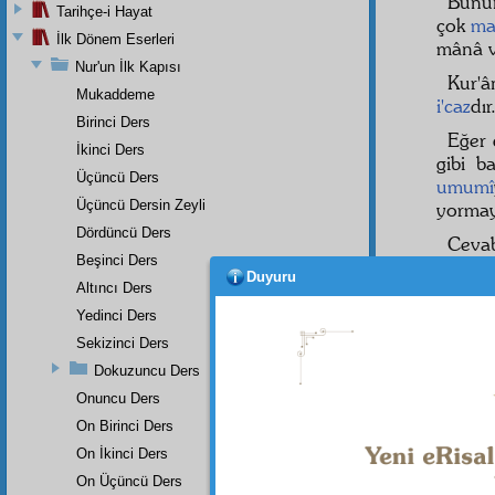
Bunun
Tarihçe-i Hayat
çok
ma
İlk Dönem Eserleri
mânâ v
Nur'un İlk Kapısı
Kur'â
Mukaddeme
i'caz
dır
Birinci Ders
Eğer
İkinci Ders
gibi b
Üçüncü Ders
umumî
Üçüncü Dersin Zeyli
yormay
Dördüncü Ders
Cevab
Beşinci Ders
ki,
Kur
Duyuru
bildirs
Altıncı Ders
Kur'â
Yedinci Ders
hitap 
Sekizinci Ders
ve
ehl-
Dokuzuncu Ders
yapıyo
Onuncu Ders
On Birinci Ders
On İkinci Ders
On Üçüncü Ders