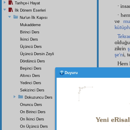
Tarihçe-i Hayat
· ins
İlk Dönem Eserleri
· he
Nur'un İlk Kapısı
ve
mu
Mukaddeme
kütüph
Birinci Ders
Tekra
İkinci Ders
olduğu
Üçüncü Ders
zikrin
ş
şe'n
i, 
Üçüncü Dersin Zeyli
Dördüncü Ders
Hem h
Beşinci Ders
olmaz,
Duyuru
Kur'ân
Altıncı Ders
hü
kmü
Yedinci Ders
gibi ba
Sekizinci Ders
Hem
Dokuzuncu Ders
nefes 
Onuncu Ders
gibi v
On Birinci Ders
On İkinci Ders
On Üçüncü Ders