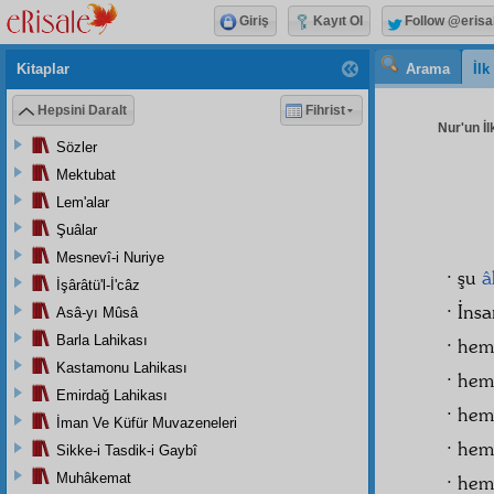
Giriş
Kayıt Ol
Follow @erisa
Kitaplar
Arama
İl
Hepsini Daralt
Fihrist
Nur'un İl
Sözler
Mektubat
Lem'alar
Şuâlar
Mesnevî-i Nuriye
· şu
â
İşârâtü'l-İ'câz
· İns
Asâ-yı Mûsâ
Barla Lahikası
· hem
Kastamonu Lahikası
· hem
Emirdağ Lahikası
· hem
İman Ve Küfür Muvazeneleri
· hem
Sikke-i Tasdik-i Gaybî
Muhâkemat
· hem