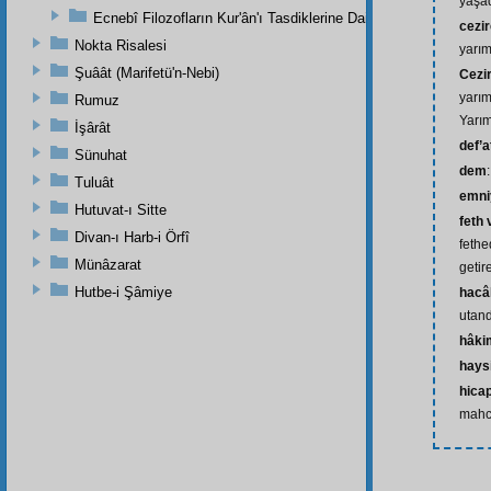
yaşa
Ecnebî Filozofların Kur'ân'ı Tasdiklerine Dair Şehadetleri
cezir
Nokta Risalesi
yarı
Şuâât (Marifetü'n-Nebi)
Cezir
yarım
Rumuz
Yarı
İşârât
def’a
Sünuhat
dem
Tuluât
emni
Hutuvat-ı Sitte
feth 
Divan-ı Harb-i Örfî
fethe
Münâzarat
getir
Hutbe-i Şâmiye
hacâ
utan
hâki
hays
hica
mahc