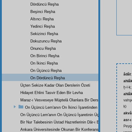
Dördüncü Reşha
Beşinci Reşha
Altıncı Reşha
Yedinci Reşha
Sekizinci Reşha
Dokuzuncu Reşha
Onuncu Reşha
On Birinci Reşha
On İkinci Reşha
On Üçüncü Reşha
âdât
On Dördüncü Reşha
ahlâ
Üçten Sekize Kadar Olan Derslerin Özeti
ḫ-l-ḳ;
Hidayet Ehlini Tasvir Eden Bir Levha
ahlâk
Maraz-ı Vesveseye Müptelâ Olanlara Bir Ders
vahşe
ḳ)
On Üçüncü Lem'anın On İkinci İşaretinden
akv
On Üçüncü Lem'anın On Üçüncü İşaretinin Üçüncü Noktasından
asr-ı
Bir Nur Talebesinin Üstad Hazretlerinin Dâr-ı Bekaya İrtihallerind
Peyga
Ankara Üniversitesinde Okunan Bir Konferans