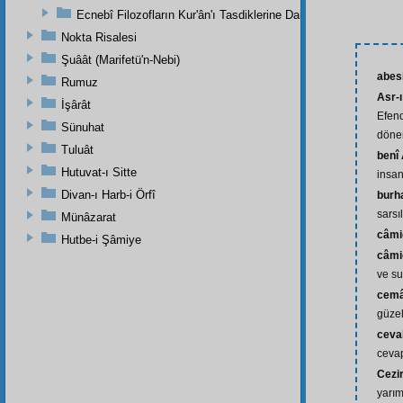
Ecnebî Filozofların Kur'ân'ı Tasdiklerine Dair Şehadetleri
Nokta Risalesi
Şuâât (Marifetü'n-Nebi)
abes
Rumuz
Asr-
İşârât
Efend
Sünuhat
dönem
Tuluât
benî
Hutuvat-ı Sitte
insan
Divan-ı Harb-i Örfî
burha
sarsı
Münâzarat
câmi
Hutbe-i Şâmiye
câmi
ve su
cemâl
güzell
ceva
ceva
Cezir
yarım