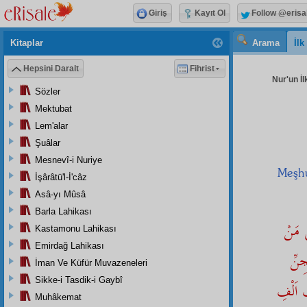
Giriş
Kayıt Ol
Follow @erisa
Kitaplar
Arama
İl
Hepsini Daralt
Fihrist
Nur'un İl
Sözler
Mektubat
Lem'alar
Şuâlar
Mesnevî-i Nuriye
Meşh
İşârâtü'l-İ'câz
Asâ-yı Mûsâ
Barla Lahikası
مَنْ
Kastamonu Lahikası
Emirdağ Lahikası
جِنِّ
İman Ve Küfür Muvazeneleri
Sikke-i Tasdik-i Gaybî
ُ اَلْفِ
Muhâkemat