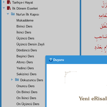
زَلَ
Tarihçe-i Hayat
İlk Dönem Eserleri
امِهِ
Nur'un İlk Kapısı
Mukaddeme
ْطَقَ
Birinci Ders
İkinci Ders
َ صَاحِبِ
Üçüncü Ders
ٍ بِعَدَدِ
Üçüncü Dersin Zeyli
Dördüncü Ders
جَاتِ
Beşinci Ders
Duyuru
Altıncı Ders
رِ
Yedinci Ders
Sekizinci Ders
Dokuzuncu Ders
Onuncu Ders
On Birinci Ders
On İkinci Ders
Dipnot-1
Rahmânü
On Üçüncü Ders