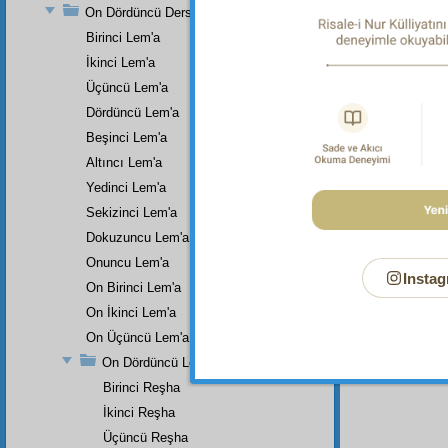
Muhamme
On Dördüncü Ders
Risaleti
âleminin
Birinci Lem'a
Muhamme
İkinci Lem'a
ağaçlar
bulutla
Üçüncü Lem'a
arasınd
Dördüncü Lem'a
(keleri
konuştu
Beşinci Lem'a
mazhar 
Altıncı Lem'a
nihayet
havâiye
Yedinci Lem'a
adedinc
mağfiret
Sekizinci Lem'a
Dokuzuncu Lem'a
Onuncu Lem'a
Instag
On Birinci Lem'a
On İkinci Lem'a
On Üçüncü Lem'a
On Dördüncü Lem'a
Birinci Reşha
İkinci Reşha
Üçüncü Reşha