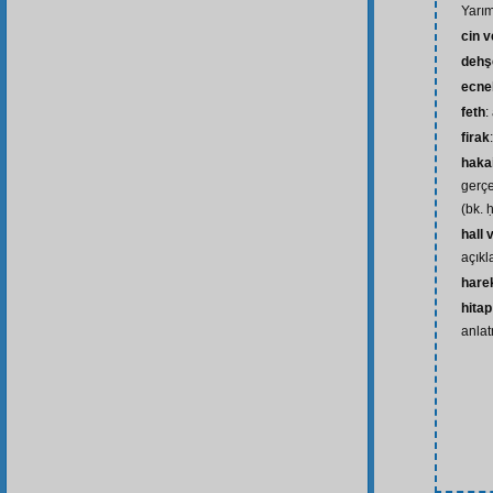
Yarı
cin v
dehşe
ecne
feth
:
firak
haka
gerçe
(bk. 
hall
açık
hare
hitap
anlat