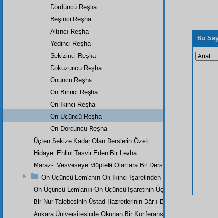
Dördüncü Reşha
Beşinci Reşha
Altıncı Reşha
Bu Say
Yedinci Reşha
Sekizinci Reşha
Dokuzuncu Reşha
Onuncu Reşha
On Birinci Reşha
On İkinci Reşha
On Üçüncü Reşha
On Dördüncü Reşha
Üçten Sekize Kadar Olan Derslerin Özeti
Hidayet Ehlini Tasvir Eden Bir Levha
Maraz-ı Vesveseye Müptelâ Olanlara Bir Ders
On Üçüncü Lem'anın On İkinci İşaretinden
On Üçüncü Lem'anın On Üçüncü İşaretinin Üçüncü Noktasından
Bir Nur Talebesinin Üstad Hazretlerinin Dâr-ı Bekaya İrtihallerind
Ankara Üniversitesinde Okunan Bir Konferans