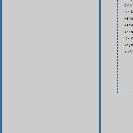
birli
(bk. 
kemi
kemi
kesr
(bk. k
keyfi
külfe