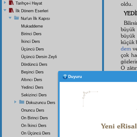
oldu.
Tarihçe-i Hayat
İlk Dönem Eserleri
YEDİ
Nur'un İlk Kapısı
Bilir
Mukaddeme
büyük
Birinci Ders
büyük 
küçük 
İkinci Ders
dem
ve
Üçüncü Ders
çok ha
Üçüncü Dersin Zeyli
gözleri
Dördüncü Ders
O zâtı
Beşinci Ders
birisin
Duyuru
Altıncı Ders
SEKİ
Yedinci Ders
Hem b
Sekizinci Ders
küçük
Dokuzuncu Ders
hacâle
Onuncu Ders
teessür
On Birinci Ders
Şimdi
On İkinci Ders
olarak
On Üçüncü Ders