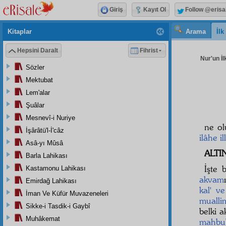
Giriş
Kayıt Ol
Follow @erisa
Kitaplar
Arama
İl
Hepsini Daralt
Fihrist
Nur'un İl
Sözler
Mektubat
Lem'alar
Şuâlar
Mesnevî-i Nuriye
ne ol
İşârâtü'l-İ'câz
ilâhe il
Asâ-yı Mûsâ
ALTI
Barla Lahikası
İşte 
Kastamonu Lahikası
akvam
Emirdağ Lahikası
kal' ve
İman Ve Küfür Muvazeneleri
mualli
Sikke-i Tasdik-i Gaybî
belki ak
Muhâkemat
mahbub