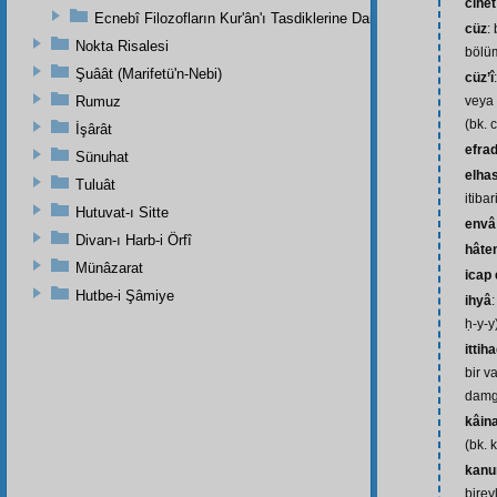
cihet
Ecnebî Filozofların Kur'ân'ı Tasdiklerine Dair Şehadetleri
cüz
:
Nokta Risalesi
bölüm
Şuâât (Marifetü'n-Nebi)
cüz’î
Rumuz
veya 
(bk. 
İşârât
efra
Sünuhat
elhas
Tuluât
itibar
Hutuvat-ı Sitte
envâ
Divan-ı Harb-i Örfî
hâte
Münâzarat
icap
Hutbe-i Şâmiye
ihyâ
ḥ-y-y
ittih
bir v
damga
kâin
(bk. 
kanu
birey