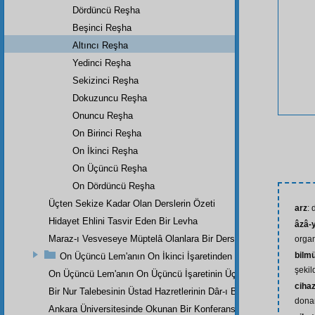
Dördüncü Reşha
Beşinci Reşha
Altıncı Reşha
Yedinci Reşha
Sekizinci Reşha
Dokuzuncu Reşha
Onuncu Reşha
On Birinci Reşha
On İkinci Reşha
On Üçüncü Reşha
On Dördüncü Reşha
Üçten Sekize Kadar Olan Derslerin Özeti
arz
:
Hidayet Ehlini Tasvir Eden Bir Levha
âzâ-y
Maraz-ı Vesveseye Müptelâ Olanlara Bir Ders
organ
bilm
On Üçüncü Lem'anın On İkinci İşaretinden
şekil
On Üçüncü Lem'anın On Üçüncü İşaretinin Üçüncü Noktasından
ciha
Bir Nur Talebesinin Üstad Hazretlerinin Dâr-ı Bekaya İrtihallerind
dona
Ankara Üniversitesinde Okunan Bir Konferans