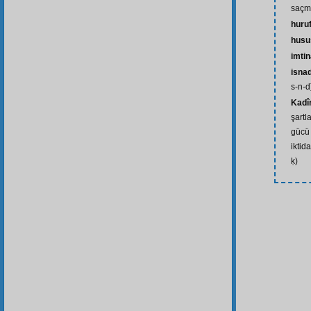
saçm
huru
husu
imti
isna
s-n-d
Kadîr
şartl
gücü 
iktida
ḳ)