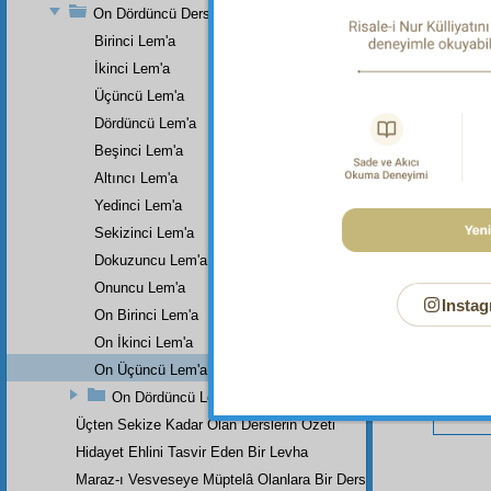
On Dördüncü Ders
Birinci Lem'a
İkinci Lem'a
Bu Say
Üçüncü Lem'a
Dördüncü Lem'a
Beşinci Lem'a
Altıncı Lem'a
Yedinci Lem'a
Sekizinci Lem'a
Dokuzuncu Lem'a
Onuncu Lem'a
Instag
On Birinci Lem'a
On İkinci Lem'a
On Üçüncü Lem'a
On Dördüncü Lem'a
Üçten Sekize Kadar Olan Derslerin Özeti
Hidayet Ehlini Tasvir Eden Bir Levha
Maraz-ı Vesveseye Müptelâ Olanlara Bir Ders