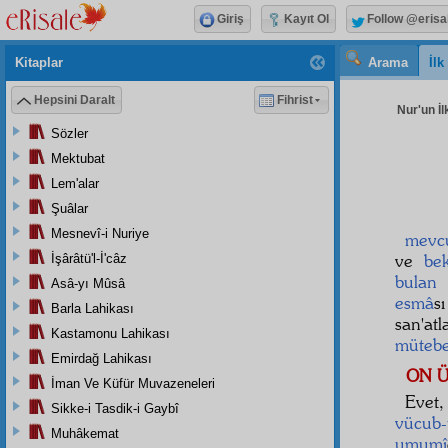
Giriş
Kayıt Ol
Follow @erisa
Kitaplar
Arama
İl
Hepsini Daralt
Fihrist
Nur'un İl
Sözler
Mektubat
Lem'alar
Şuâlar
Mesnevî-i Nuriye
mevcu
ve
be
İşârâtü'l-İ'câz
bulan
Asâ-yı Mûsâ
esmâ
s
Barla Lahikası
san'at
Kastamonu Lahikası
mütebe
Emirdağ Lahikası
ON 
İman Ve Küfür Muvazeneleri
Evet,
Sikke-i Tasdik-i Gaybî
vücub
Muhâkemat
umumî