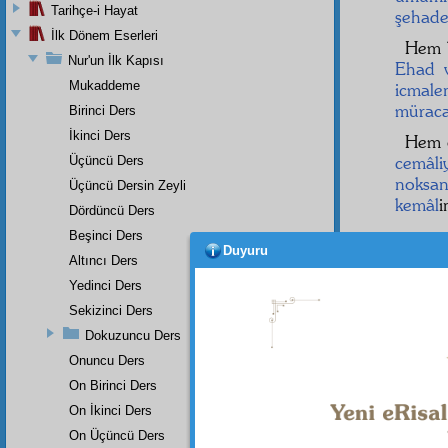
Tarihçe-i Hayat
şehade
İlk Dönem Eserleri
Hem 
Nur'un İlk Kapısı
Ehad 
Mukaddeme
icmale
müraca
Birinci Ders
İkinci Ders
Hem
cemâli
Üçüncü Ders
noksan
Üçüncü Dersin Zeyli
kemâl
Dördüncü Ders
Beşinci Ders
Duyuru
Altıncı Ders
Yedinci Ders
Sekizinci Ders
Dokuzuncu Ders
Onuncu Ders
On Birinci Ders
On İkinci Ders
On Üçüncü Ders