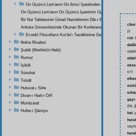
On Üçüncü Lem'anın On İkinci İşaretinden
On Üçüncü Lem'anın On Üçüncü İşaretinin Üçüncü Noktasından
Bir Nur Talebesinin Üstad Hazretlerinin Dâr-ı Bekaya İrtihallerind
cilve
Ankara Üniversitesinde Okunan Bir Konferans
y)
Ecnebî Filozofların Kur'ân'ı Tasdiklerine Dair Şehadetleri
cüz
:
Nokta Risalesi
dalâl
Şuâât (Marifetü'n-Nebi)
sapkın
Rumuz
eble
İşârât
ekse
s̱-r)
Sünuhat
elhas
Tuluât
esm
Hutuvat-ı Sitte
ezha
Divan-ı Harb-i Örfî
gayr
Münâzarat
(bk. ğ
Hutbe-i Şâmiye
hat
: 
hura
saçma
hura