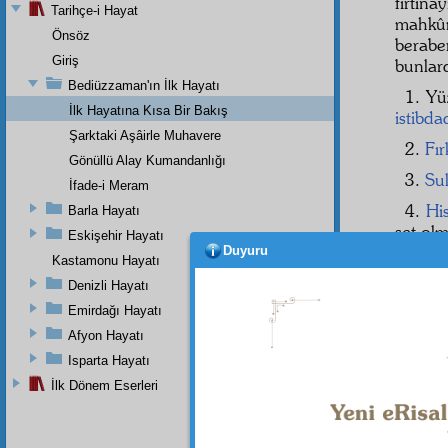
fırtına
Tarihçe-i Hayat
mahkû
Önsöz
berab
Giriş
bunlard
Bediüzzaman'ın İlk Hayatı
1. Y
İlk Hayatına Kısa Bir Bakış
istibda
Şarktaki Aşâirle Muhavere
2.
Fır
Gönüllü Alay Kumandanlığı
3.
Su
İfade-i Meram
4.
His
Barla Hayatı
set olm
Eskişehir Hayatı
Duyuru
5. Pe
Kastamonu Hayatı
Denizli Hayatı
6. Ka
Emirdağı Hayatı
7. Hü
Afyon Hayatı
siyaset-
Isparta Hayatı
İlk Dönem Eserleri
Haşiye-
Yani, b