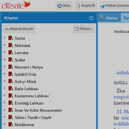
Giriş
Kayıt Ol
Follow @erisa
Kitaplar
Arama
Tar
Hepsini Daralt
Fihrist
Bediüzzam
Sözler
Mektubat
Lem'alar
Şuâlar
Mesnevî-i Nuriye
istib
İşârâtü'l-İ'câz
Asâ-yı Mûsâ
HAŞİYE-1
Barla Lahikası
Zira
meşrut
Kastamonu Lahikası
üzerin
Emirdağ Lahikası
İman Ve Küfür Muvazeneleri
31 Ma
bir
ist
Sikke-i Tasdik-i Gaybî
indillâ
Muhâkemat