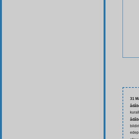
31 M
âdâb
kural
âdâb-
bildi
edep 