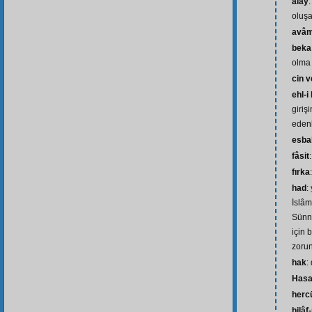
alay
oluşa
avâ
beka
olma
cin v
ehl-i
giriş
eden
esba
fâsit
fırka
had
:
İslâ
Sünne
için 
zorun
hak
:
Hasa
herc
hilâf-