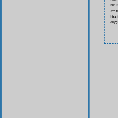
bildi
aykırı
hissi
duygu