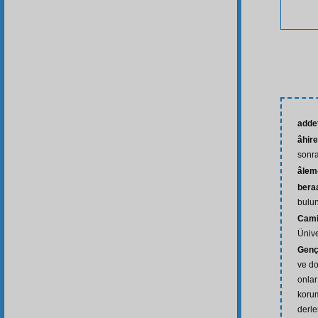
adde
âhire
sonra
âlem-
bera
bulun
Cami
Ünive
Genç
ve do
onlar
korum
derle