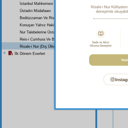
İstanbul Mahkemesi
Üstadın Müdafaası
Bediüzzaman Ve Risale-İ Nur (Risale-İ Nur Nedir, Nasıl Bir Tefsird
Konuşan Yalnız Hakikattir
Nur Talebelerine Üstad Bediüzzaman'ın Son Dersi
Reis-i Cumhura Ve Başvekile
Risale-i Nur (Dış Ülkeler)
Bu Say
İlk Dönem Eserleri
Instag