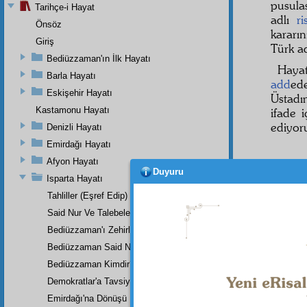
pusula
Tarihçe-i Hayat
adlı
ri
Önsöz
kararı
Giriş
Türk ad
Bediüzzaman'ın İlk Hayatı
Hayat
Barla Hayatı
add
ed
Eskişehir Hayatı
Üstadı
Kastamonu Hayatı
ifade i
ediyoru
Denizli Hayatı
Emirdağı Hayatı
Afyon Hayatı
Duyuru
Isparta Hayatı
Tahliller (Eşref Edip)
Said Nur Ve Talebeleri
Bediüzzaman'ı Zehirlediler
Bediüzzaman Said Nursî
Bediüzzaman Kimdir?
Demokratlar'a Tavsiye
Emirdağı'na Dönüşü