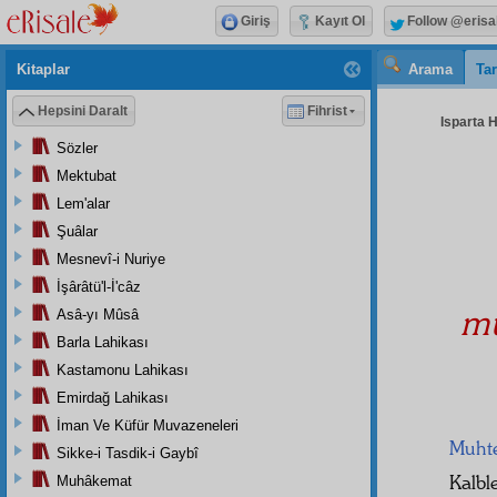
Giriş
Kayıt Ol
Follow @erisa
Kitaplar
Arama
Tar
Hepsini Daralt
Fihrist
Isparta H
Sözler
Mektubat
Lem'alar
Şuâlar
Mesnevî-i Nuriye
İşârâtü'l-İ'câz
mü
Asâ-yı Mûsâ
Barla Lahikası
Kastamonu Lahikası
Emirdağ Lahikası
İman Ve Küfür Muvazeneleri
Muht
Sikke-i Tasdik-i Gaybî
Kalbl
Muhâkemat