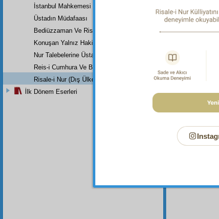
Salih
, 
İstanbul Mahkemesi
Hazret
Üstadın Müdafaası
meth
e
reddetm
Bediüzzaman Ve Risale-İ Nur (Risale-İ Nur Nedir, Nasıl Bir Tefsird
uzun ve
Konuşan Yalnız Hakikattir
Nur Talebelerine Üstad Bediüzzaman'ın Son Dersi
Reis-i Cumhura Ve Başvekile
Risale-i Nur (Dış Ülkeler)
İlk Dönem Eserleri
Instag