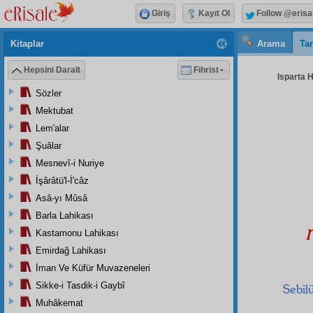
Giriş
Kayıt Ol
Follow @erisa
Kitaplar
Arama
Tar
Hepsini Daralt
Fihrist
Isparta H
Sözler
Mektubat
Lem'alar
Şuâlar
Mesnevî-i Nuriye
İşârâtü'l-İ'câz
Asâ-yı Mûsâ
Barla Lahikası
Kastamonu Lahikası
Emirdağ Lahikası
İman Ve Küfür Muvazeneleri
Sikke-i Tasdik-i Gaybî
Sebil
Muhâkemat