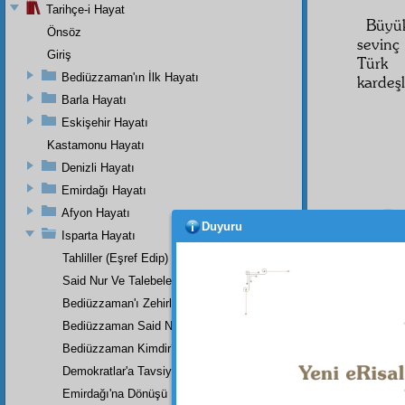
Tarihçe-i Hayat
Büyük
Önsöz
sevinç
Giriş
Türk
Bediüzzaman'ın İlk Hayatı
kardeşl
Barla Hayatı
Eskişehir Hayatı
Kastamonu Hayatı
Denizli Hayatı
Emirdağı Hayatı
Pa
Afyon Hayatı
Duyuru
Isparta Hayatı
Nu
Tahliller (Eşref Edip)
Said Nur Ve Talebeleri
Bediüzzaman'ı Zehirlediler
Bediüzzaman Said Nursî
Bediüzzaman Kimdir?
Bunda
Demokratlar'a Tavsiye
Üstadda
Emirdağı'na Dönüşü