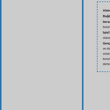
Ahm
Bağd
bera
bulun
fahrî
olara
Genç
ve do
onlar
korum
derle