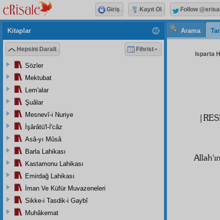
Giriş
Kayıt Ol
Follow @erisa
Kitaplar
Arama
Tar
Hepsini Daralt
Fihrist
Isparta H
Sözler
Mektubat
Lem'alar
Şuâlar
Mesnevî-i Nuriye
|RES
İşârâtü'l-İ'câz
Asâ-yı Mûsâ
Barla Lahikası
Allah'ı
Kastamonu Lahikası
Emirdağ Lahikası
İman Ve Küfür Muvazeneleri
Sikke-i Tasdik-i Gaybî
Muhâkemat