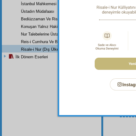
İstanbul Mahkemesi
Üstadın Müdafaası
Bediüzzaman Ve Risale-İ Nur (Risale-İ Nur Nedir, Nasıl Bir Tefsird
Konuşan Yalnız Hakikattir
Nur Talebelerine Üstad Bediüzzaman'ın Son Dersi
Reis-i Cumhura Ve Başvekile
Risale-i Nur (Dış Ülkeler)
İlk Dönem Eserleri
ciha
ciha
evre
Hicrî
Instag
içtim
toplu
Kara