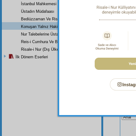
İstanbul Mahkemesi
Üstadın Müdafaası
Bediüzzaman Ve Risale-İ Nur (Risale-İ Nur Nedir, Nasıl Bir Tefsird
Konuşan Yalnız Hakikattir
Nur Talebelerine Üstad Bediüzzaman'ın Son Dersi
Reis-i Cumhura Ve Başvekile
Risale-i Nur (Dış Ülkeler)
İlk Dönem Eserleri
Instag
Bu Say