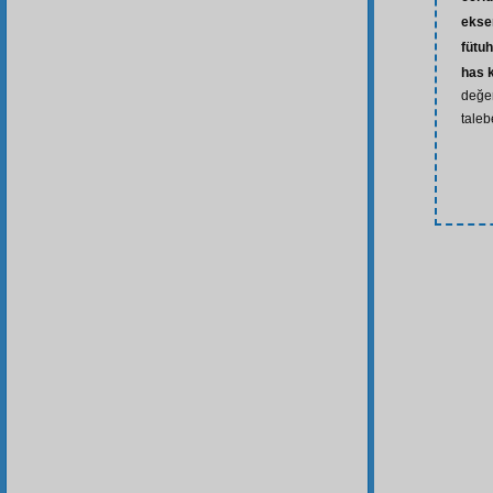
ekse
fütuh
has 
değer
taleb