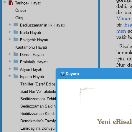
Tarihçe-i Hayat
dahi, 
Önsöz
de ucu
Mânen
Giriş
bir
ihs
Bediüzzaman'ın İlk Hayatı
men
ed
Barla Hayatı
vakit b
Eskişehir Hayatı
Risal
Kastamonu Hayatı
benim
Denizli Hayatı
için, 
Emirdağı Hayatı
Nur da
Afyon Hayatı
zaruret
Duyuru
neşriya
Isparta Hayatı
noktal
Tahliller (Eşref Edip)
vermez
Said Nur Ve Talebeleri
Bu no
Bediüzzaman'ı Zehirlediler
ceride
Bediüzzaman Said Nursî
gelere
Bediüzzaman Kimdir?
dua ed
Demokratlar'a Tavsiye
Emirdağı'na Dönüşü