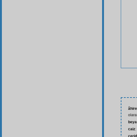
âhire
olar
beya
caiz
:
ceri