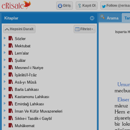
Giriş
Kayıt Ol
Follow @erisa
Kitaplar
Arama
Tar
Hepsini Daralt
Fihrist
Isparta H
Sözler
Mektubat
Lem'alar
Şuâlar
Mesnevî-i Nuriye
İşârâtü'l-İ'câz
Asâ-yı Mûsâ
Umu
Barla Lahikası
mecbur
Kastamonu Lahikası
Ekser
Emirdağ Lahikası
mâruz
Hem es
İman Ve Küfür Muvazeneleri
ziyare
Sikke-i Tasdik-i Gaybî
bir lo
Muhâkemat
görüş