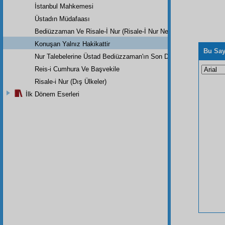
İstanbul Mahkemesi
Üstadın Müdafaası
Bediüzzaman Ve Risale-İ Nur (Risale-İ Nur Nedir, Nasıl Bir Tefsird
Konuşan Yalnız Hakikattir
Bu Say
Nur Talebelerine Üstad Bediüzzaman'ın Son Dersi
Reis-i Cumhura Ve Başvekile
Risale-i Nur (Dış Ülkeler)
İlk Dönem Eserleri