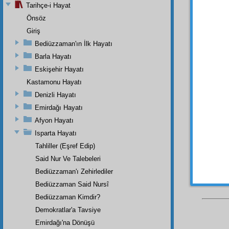
Risale
Tarihçe-i Hayat
muhteş
Önsöz
Giriş
İşte,
azîme
Bediüzzaman'ın İlk Hayatı
mütefe
Barla Hayatı
vâkıf
bö
Eskişehir Hayatı
ve tak
Kastamonu Hayatı
küllî
ni
Denizli Hayatı
mazha
kurtar
Emirdağı Hayatı
iman
ı
Afyon Hayatı
Isparta Hayatı
Tahliller (Eşref Edip)
Said Nur Ve Talebeleri
Bediüzzaman'ı Zehirlediler
Bediüzzaman Said Nursî
Bediüzzaman Kimdir?
Demokratlar'a Tavsiye
Emirdağı'na Dönüşü