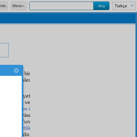
Menu
nda
fü
isminde bir
bunlar binler
an ve İslâmiyet
oluyorlar ve
r'u,
sermaye-i
ı İlâhî
dâvâsı
isale-i Nur'un
 dünyayı
istilâ
r
olmuşlardır.