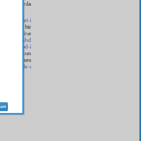
k bir
ihtişam
la
n bir
nimet-i
ın, böyle bir
n vel-âhirîn
e
ir
sahib-i zühd
öyle bir
abd-i
âzamî
ihlâs
ın
ferd
in imanını
 bir
halâskâr-ı
teci
sin"
mam