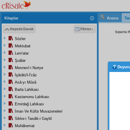
Kitaplar
Arama
Tar
Hepsini Daralt
Fihrist
Isparta H
Sözler
Mektubat
Lem'alar
Şuâlar
Duyur
Mesnevî-i Nuriye
Otuz 
genci 
İşârâtü'l-İ'câz
itirafl
Asâ-yı Mûsâ
Barla Lahikası
Yine
hizmet
Kastamonu Lahikası
hayatl
Emirdağ Lahikası
ömür
İman Ve Küfür Muvazeneleri
olduğu 
Sikke-i Tasdik-i Gaybî
fahrî
av
Muhâkemat
edecek