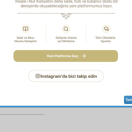
-i Nur'un
neşriyat
ve
fütühat
ı ve
tesirat
ı, sessiz, büyü
em bir bahar mevsiminde
intişar
eden
mevcudat
gibidir.
 ey Risale-i Nur gibi
hadsiz
hamd ü senâ
lara
şâyeste
ola
ye
nail
olan Nur kardeşlerimiz! Böyle bir
dâhî-yi âzam
kkir-i ekber
in, böyle bir
müellif-i İslâm
ın ve
ulûm-u evvelî
yle bir
allâme-i asr
ın, böyle bir
mücahid-i ekber
in, böyle b
vâ
nın,
hakaik-i imaniye
nin varlığında âdetâ
tecessüm
eden b
n,
rıza-yı İlâhî
den başka hiçbir şeye
iltifat
etmeyen ve
r
ı olan böyle bir
tilmiz-i Kur'ân
ve
hâdim-i İslâm
ın ve "Bir
mak için Cehenneme de atılmaya hazırım" diyen böyle
n ve
idam
için
sevk
edildiği
Divan-ı Harb-i Örfî
de "Sen de
mür
Instagram'da bizi takip edin
Sayfa
/918
Ta