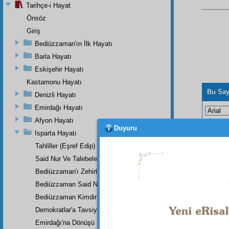
Tarihçe-i Hayat
Önsöz
Giriş
Bediüzzaman'ın İlk Hayatı
Barla Hayatı
Eskişehir Hayatı
Kastamonu Hayatı
Bu Say
Denizli Hayatı
Emirdağı Hayatı
Afyon Hayatı
Duyuru
Isparta Hayatı
Tahliller (Eşref Edip)
Said Nur Ve Talebeleri
Bediüzzaman'ı Zehirlediler
Bediüzzaman Said Nursî
Bediüzzaman Kimdir?
Demokratlar'a Tavsiye
Emirdağı'na Dönüşü