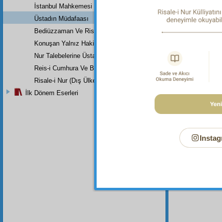
İstanbul Mahkemesi
Üstadın Müdafaası
Bediüzzaman Ve Risale-İ Nur (Risale-İ Nur Nedir, Nasıl Bir Tefsird
Konuşan Yalnız Hakikattir
Nur Talebelerine Üstad Bediüzzaman'ın Son Dersi
Reis-i Cumhura Ve Başvekile
Risale-i Nur (Dış Ülkeler)
İlk Dönem Eserleri
Instag