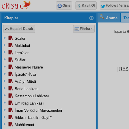
Giriş
Kayıt Ol
Follow @erisa
Kitaplar
Arama
Tar
Hepsini Daralt
Fihrist
Isparta H
Sözler
Mektubat
Lem'alar
Şuâlar
Mesnevî-i Nuriye
|RES
İşârâtü'l-İ'câz
Asâ-yı Mûsâ
Barla Lahikası
Kastamonu Lahikası
Emirdağ Lahikası
İman Ve Küfür Muvazeneleri
Sikke-i Tasdik-i Gaybî
Muhâkemat