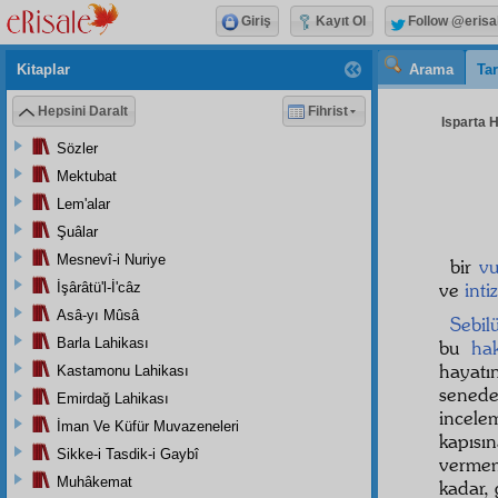
Giriş
Kayıt Ol
Follow @erisa
Kitaplar
Arama
Tar
Hepsini Daralt
Fihrist
Isparta H
Sözler
Mektubat
Lem'alar
Şuâlar
Mesnevî-i Nuriye
bir
v
ve
int
İşârâtü'l-İ'câz
Asâ-yı Mûsâ
Sebil
Barla Lahikası
bu
hak
hayatı
Kastamonu Lahikası
sened
Emirdağ Lahikası
incele
İman Ve Küfür Muvazeneleri
kapısı
Sikke-i Tasdik-i Gaybî
vermem
Muhâkemat
kadar, 