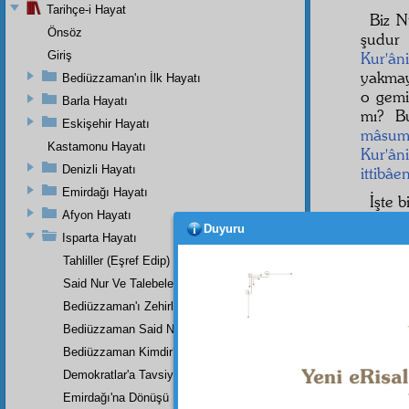
Tarihçe-i Hayat
Biz 
Önsöz
şudur 
Giriş
Kur'ân
yakmay
Bediüzzaman'ın İlk Hayatı
o gemi
Barla Hayatı
mı? B
Eskişehir Hayatı
mâsu
Kastamonu Hayatı
Kur'ân
Denizli Hayatı
ittibâe
Emirdağı Hayatı
İşte b
Afyon Hayatı
şüphe y
Duyuru
bozuk 
Isparta Hayatı
nizam
Tahliller (Eşref Edip)
eden b
Said Nur Ve Talebeleri
zama
Bediüzzaman'ı Zehirlediler
fitne 
Bediüzzaman Said Nursî
meden
Bediüzzaman Kimdir?
âhirza
buyurm
Demokratlar'a Tavsiye
Emirdağı'na Dönüşü
İşte,