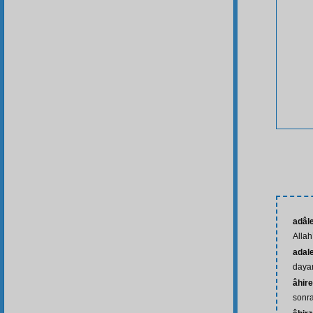
adâle
Allah
adale
daya
âhire
sonra