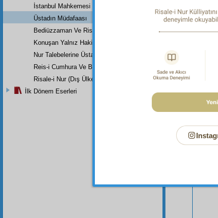
İstanbul Mahkemesi
Üstadın Müdafaası
Bediüzzaman Ve Risale-İ Nur (Risale-İ Nur Nedir, Nasıl Bir Tefsird
Konuşan Yalnız Hakikattir
Nur Talebelerine Üstad Bediüzzaman'ın Son Dersi
Reis-i Cumhura Ve Başvekile
Risale-i Nur (Dış Ülkeler)
İlk Dönem Eserleri
Instag
Bu Say