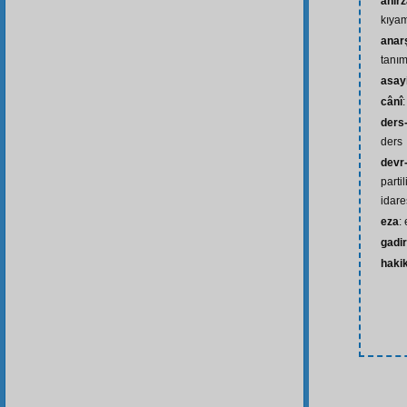
âhir
kıyam
anar
tanı
asay
cânî
ders-
ders
devr-
parti
idare
eza
:
gadir
haki