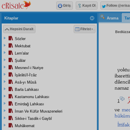
Giriş
Kayıt Ol
Follow @erisa
Kitaplar
Arama
Tar
Hepsini Daralt
Fihrist
Bediüzzam
Sözler
Mektubat
Lem'alar
Şuâlar
Mesnevî-i Nuriye
yoktu
ibarett
İşârâtü'l-İ'câz
dilenc
Asâ-yı Mûsâ
namaz 
Barla Lahikası
يزُ
Kastamonu Lahikası
1
Emirdağ Lahikası
ve
med
İman Ve Küfür Muvazeneleri
hüküm
Sikke-i Tasdik-i Gaybî
İttifak
Muhâkemat