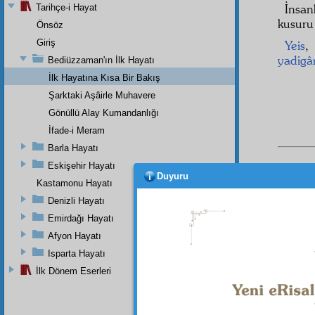
İnsan
Tarihçe-i Hayat
kusuru
Önsöz
Giriş
Yeis
yadigâ
Bediüzzaman'ın İlk Hayatı
İlk Hayatına Kısa Bir Bakış
Şarktaki Aşâirle Muhavere
Gönüllü Alay Kumandanlığı
İfade-i Meram
Barla Hayatı
Eskişehir Hayatı
Dipnot-1
Duyuru
Şüphesiz
Kastamonu Hayatı
Denizli Hayatı
Emirdağı Hayatı
Afyon Hayatı
Isparta Hayatı
İlk Dönem Eserleri