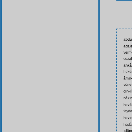
abdu
adal
verme
ceza
ahk
hükü
âmir-
yönet
din-i
hâki
hevâ
fayda
heve
hüdâ
İslâm