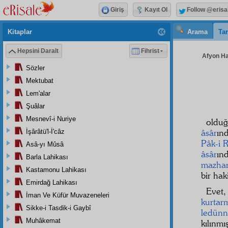
Giriş
Kayıt Ol
Follow @erisa
Kitaplar
Arama
Tar
Hepsini Daralt
Fihrist
Afyon Hay
Sözler
Mektubat
Lem'alar
Şuâlar
Mesnevî-i Nuriye
oldu
âsâr
ın
İşârâtü'l-İ'câz
Pâk-i R
Asâ-yı Mûsâ
âsâr
ın
Barla Lahikası
mazhar
Kastamonu Lahikası
bir haki
Emirdağ Lahikası
Evet
İman Ve Küfür Muvazeneleri
kurtar
Sikke-i Tasdik-i Gaybî
ledünn
Muhâkemat
kılınmı