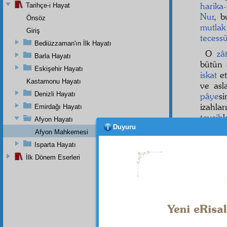
harika-
Tarihçe-i Hayat
Nur
, b
Önsöz
mutlak
Giriş
tecess
Bediüzzaman'ın İlk Hayatı
O
zâ
Barla Hayatı
bütün
Eskişehir Hayatı
iskat
et
Kastamonu Hayatı
ve as
Denizli Hayatı
pâye
si
izahla
Emirdağı Hayatı
tevcih
l
Afyon Hayatı
ve hak
Duyuru
Afyon Mahkemesi
fezâil-i
Isparta Hayatı
İlk Dönem Eserleri