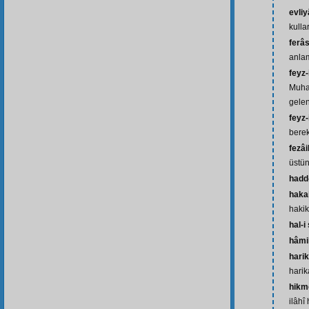
evliy
kullar
ferâ
anlam
feyz
Muha
gelen
feyz-
bere
fezâi
üstün
hadd-
haka
hakik
hal-i
hâmi
harik
harik
hikme
ilâhî