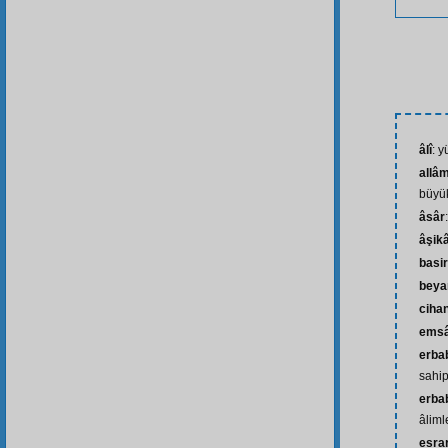
âlî
: 
allâm
büyü
âsâr
âşik
basir
beya
cihan
emsâ
erbab
sahip
erba
âliml
esrar