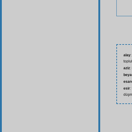
alay
toplu
aziz
:
beya
esar
esir
:
düşm