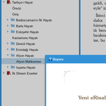
geldi, 
Tarihçe-i Hayat
eyle" i
Önsöz
Giriş
İkinc
daha 
Bediüzzaman'ın İlk Hayatı
hizmet
Barla Hayatı
tâ ben
Eskişehir Hayatı
bırakmı
Kastamonu Hayatı
ise, bu
Denizli Hayatı
Emirdağı Hayatı
Afyon Hayatı
Duyuru
Afyon Mahkemesi
Isparta Hayatı
Dipnot-1
İlk Dönem Eserleri
Her türl