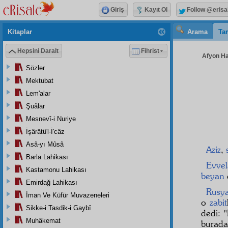
Giriş
Kayıt Ol
Follow @erisa
Kitaplar
Arama
Tar
Hepsini Daralt
Fihrist
Afyon Hay
Sözler
Mektubat
Lem'alar
Şuâlar
Mesnevî-i Nuriye
İşârâtü'l-İ'câz
Asâ-yı Mûsâ
Aziz
,
Barla Lahikası
Evvel
Kastamonu Lahikası
beyan
Emirdağ Lahikası
Rusy
İman Ve Küfür Muvazeneleri
o
zabit
Sikke-i Tasdik-i Gaybî
dedi: 
Muhâkemat
burada