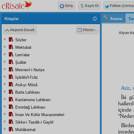
Giriş
Kayıt Ol
Follow @erisa
Kitaplar
Arama
Tar
Hepsini Daralt
Fihrist
Afyon Hay
Sözler
Mektubat
Lem'alar
Şuâlar
Mesnevî-i Nuriye
İşârâtü'l-İ'câz
Asâ-yı Mûsâ
Aziz
,
Barla Lahikası
İki 
Kastamonu Lahikası
haller
Emirdağ Lahikası
içinde
İman Ve Küfür Muvazeneleri
"Nede
Sikke-i Tasdik-i Gaybî
Bird
Muhâkemat
inceden