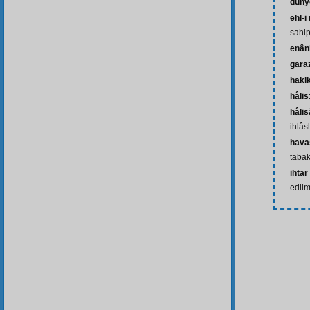
düny
ehl-
sahip
enân
gara
haki
hâlis
hâli
ihlâs
hava
tabak
ihtar
edil