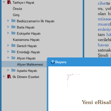
cihet
te
Tarihçe-i Hayat
mı, yo
Önsöz
olan h
Giriş
müsaa
Bediüzzaman'ın İlk Hayatı
muarız
Barla Hayatı
enâniy
Eskişehir Hayatı
tam
hâ
verileb
Kastamonu Hayatı
havas
Denizli Hayatı
satma
Emirdağı Hayatı
Şimdi 
Afyon Hayatı
Zahmeti
Duyuru
Afyon Mahkemesi
Said 
Isparta Hayatı
İlk Dönem Eserleri
Dipnot-1
Her türl