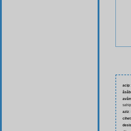
acip
:
âsâb
avâm-
sahip
aziz
:
cihet
desi