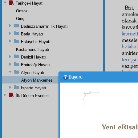
Tarihçe-i Hayat
Bizi
Önsöz
etmele
Giriş
olacak
kuvvet
Bediüzzaman'ın İlk Hayatı
kıymet
Barla Hayatı
mesel
Eskişehir Hayatı
hakikat
Kastamonu Hayatı
emirle
Denizli Hayatı
tereşş
Emirdağı Hayatı
vaziyet
kadar 
Afyon Hayatı
Duyuru
Sizde
Afyon Mahkemesi
tahliye
Isparta Hayatı
şakirt
l
İlk Dönem Eserleri
vasıta
kurtul
tahliye
nazar
ı
İkinc
Kur'ân