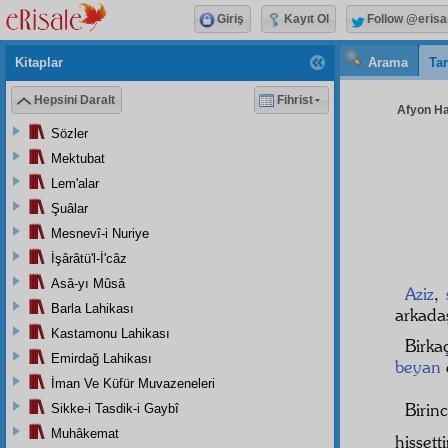
Giriş
Kayıt Ol
Follow @erisa
Kitaplar
Arama
Tar
Hepsini Daralt
Fihrist
Afyon Hay
Sözler
Mektubat
Lem'alar
Şuâlar
Mesnevî-i Nuriye
İşârâtü'l-İ'câz
Asâ-yı Mûsâ
Aziz
,
Barla Lahikası
arkada
Kastamonu Lahikası
Birka
Emirdağ Lahikası
beyan
İman Ve Küfür Muvazeneleri
Birinc
Sikke-i Tasdik-i Gaybî
Muhâkemat
hissett