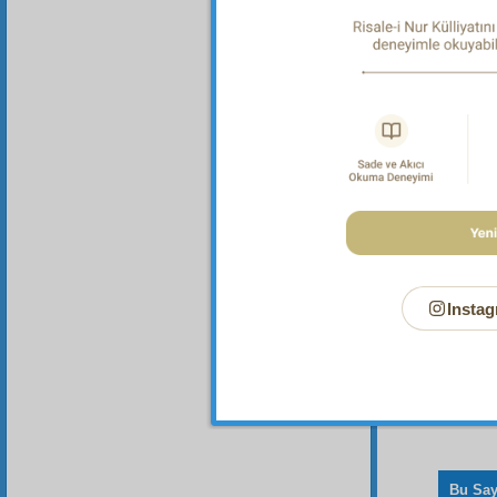
Dipnot-1
Her türl
Dipnot-2
Allah'ın
Instag
Bu Say