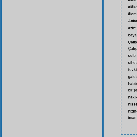
alâk
alâk
âlem-
Anka
aziz
:
beya
Çalı
Çalı
celb
cihet
fevk
gale
habb
bir ş
haki
hiss
hizme
iman 