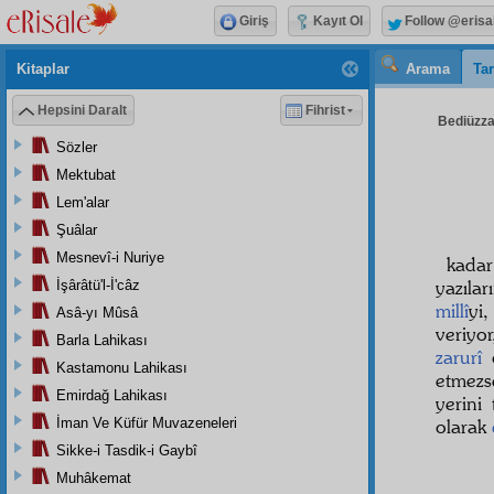
Giriş
Kayıt Ol
Follow @erisa
Kitaplar
Arama
Tar
Hepsini Daralt
Fihrist
Bediüzzam
Sözler
Mektubat
Lem'alar
Şuâlar
Mesnevî-i Nuriye
kada
yazıla
İşârâtü'l-İ'câz
millî
yi
Asâ-yı Mûsâ
veriyo
Barla Lahikası
zarurî
o
Kastamonu Lahikası
etmez
Emirdağ Lahikası
yerini
İman Ve Küfür Muvazeneleri
olarak
Sikke-i Tasdik-i Gaybî
Muhâkemat