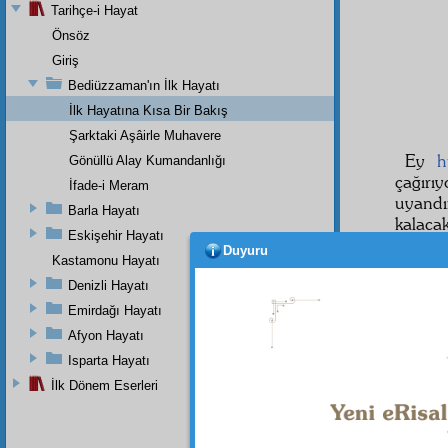
Tarihçe-i Hayat
Önsöz
Giriş
Bediüzzaman'ın İlk Hayatı
İlk Hayatına Kısa Bir Bakış
Şarktaki Aşâirle Muhavere
Ey
h
Gönüllü Alay Kumandanlığı
çağırı
İfade-i Meram
uyand
Barla Hayatı
kalaca
Eskişehir Hayatı
menba
Duyuru
Kastamonu Hayatı
mazlu
veriyo
Denizli Hayatı
lekeda
Emirdağı Hayatı
Afyon Hayatı
Isparta Hayatı
İlk Dönem Eserleri