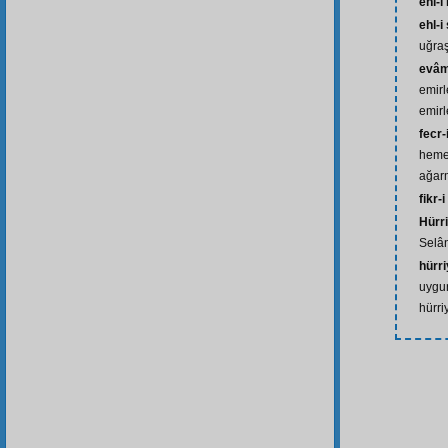
ehl-i 
ehl-i
uğraş
evâmi
emirl
emirl
fecr-
heme
ağarm
fikr-
Hürr
Selân
hürri
uygun
hürri