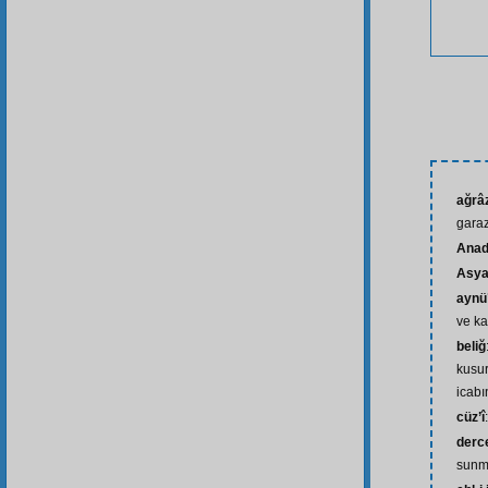
ağrâz
garaz
Anad
Asy
aynü
ve k
beliğ
kusu
icabı
cüz’î
derc
sunm