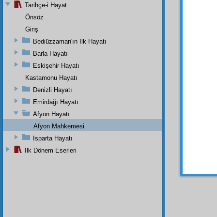
Isparta
Tarihçe-i Hayat
Diyane
Önsöz
ettikl
Giriş
mahre
göster
Bediüzzaman'ın İlk Hayatı
ağır
şe
Barla Hayatı
âsâyiş
m
Eskişehir Hayatı
Kastamonu Hayatı
Denizli Hayatı
Haşiye-
Emirdağı Hayatı
Yâ Üsta
Afyon Hayatı
Kur'ân'
Kur'ân'
Afyon Mahkemesi
bulduğu
hususa
Isparta Hayatı
Risale
-
İlk Dönem Eserleri
Afyon
'
gönderd
Elhamdül