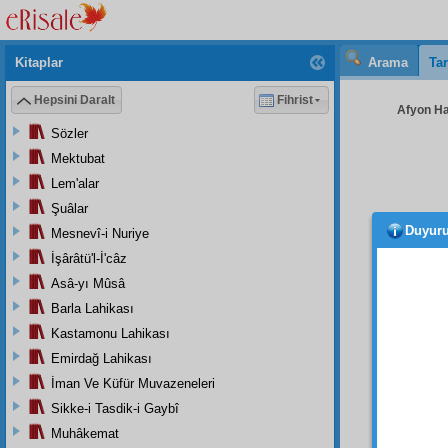
Kitaplar
Arama
Tar
Hepsini Daralt
Fihrist
Afyon Hay
Sözler
Mektubat
Lem'alar
Şuâlar
Duyur
Mesnevî-i Nuriye
Hem 
(a.s.m
İşârâtü'l-İ'câz
ve
Mec
Asâ-yı Mûsâ
münafı
Barla Lahikası
halde
Kastamonu Lahikası
mülk
ün
Emirdağ Lahikası
İngiliz
i
İman Ve Küfür Muvazeneleri
mahke
fikirle
Sikke-i Tasdik-i Gaybî
seneli
Muhâkemat