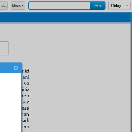
Menu
nda
ygamberinizi
dî
ve
Nasranî
ve
mürted
ve
ilişmediğiniz
ûmetin
daire-i
r'ân dersiyle
 halde, onlara
if
ler
alenen
e; benim kırk
plarımı, hem