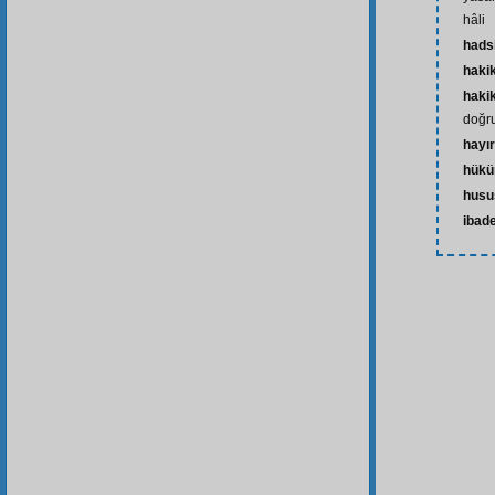
hâli
hads
haki
hakik
doğru
hayır
hük
husu
ibad