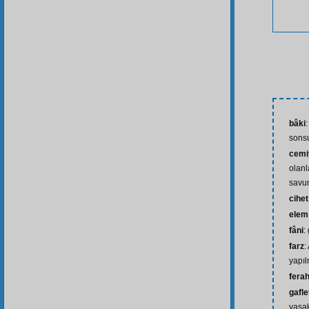
bâki
sons
cemi
olanl
savu
cihet
elem
fâni
:
farz
:
yapıl
fera
gafle
yasa