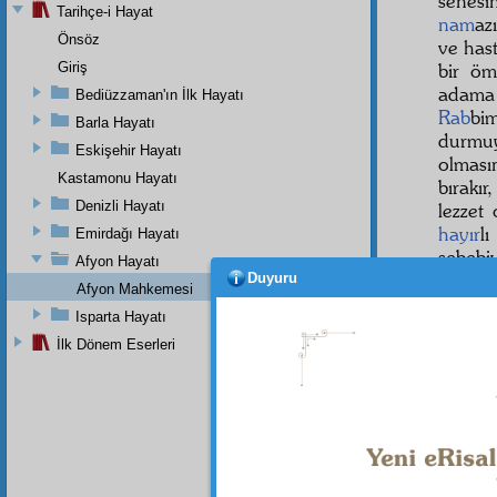
senesi
Tarihçe-i Hayat
nam
az
Önsöz
ve has
Giriş
bir öm
adama
Bediüzzaman'ın İlk Hayatı
Rab
bi
Barla Hayatı
durmu
Eskişehir Hayatı
olmas
Kastamonu Hayatı
bırakır
Denizli Hayatı
lezzet
hayır
l
Emirdağı Hayatı
sebebi
Afyon Hayatı
mahpu
Duyuru
Afyon Mahkemesi
Isparta Hayatı
İlk Dönem Eserleri