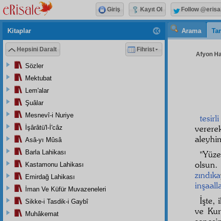
Giriş
Kayıt Ol
Follow @erisa
Kitaplar
Arama
Tar
Hepsini Daralt
Fihrist
Afyon Hay
Sözler
Mektubat
Lem'alar
Şuâlar
Mesnevî-i Nuriye
tesirli
verer
İşârâtü'l-İ'câz
aleyhi
Asâ-yı Mûsâ
Barla Lahikası
"Yüze
olsun.
Kastamonu Lahikası
zındıka
Emirdağ Lahikası
inşaall
İman Ve Küfür Muvazeneleri
İşte,
Sikke-i Tasdik-i Gaybî
ve Kur
Muhâkemat