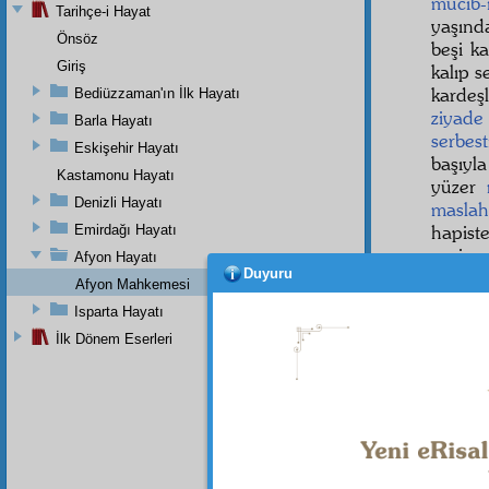
mucib-
Tarihçe-i Hayat
yaşın
Önsöz
beşi k
Giriş
kalıp s
kardeşl
Bediüzzaman'ın İlk Hayatı
ziyade
Barla Hayatı
serbest
Eskişehir Hayatı
başıyl
Kastamonu Hayatı
yüzer
Denizli Hayatı
maslah
hapist
Emirdağı Hayatı
ve ins
Afyon Hayatı
Duyuru
rahmet
Afyon Mahkemesi
Bu ü
Isparta Hayatı
ayakta
İlk Dönem Eserleri
oturd
ihanet
Birde
merha
ihtar
ed