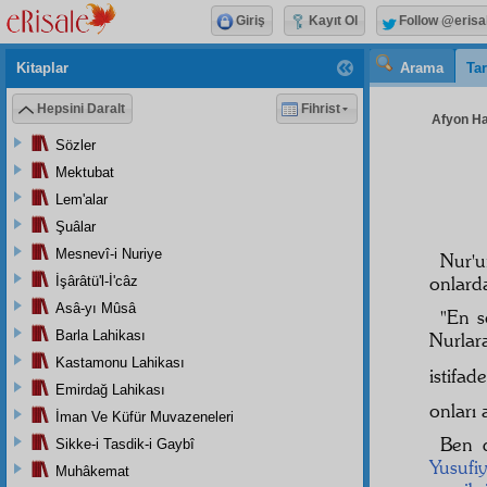
Giriş
Kayıt Ol
Follow @erisa
Kitaplar
Arama
Tar
Hepsini Daralt
Fihrist
Afyon Hay
Sözler
Mektubat
Lem'alar
Şuâlar
Mesnevî-i Nuriye
Nur'
onlarda
İşârâtü'l-İ'câz
Asâ-yı Mûsâ
"En 
Barla Lahikası
Nurlar
Kastamonu Lahikası
istifad
Emirdağ Lahikası
onları 
İman Ve Küfür Muvazeneleri
Ben 
Sikke-i Tasdik-i Gaybî
Yusufi
Muhâkemat