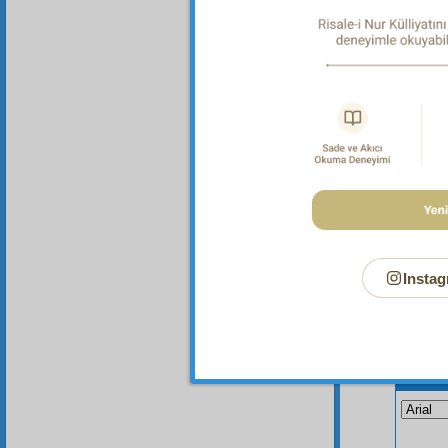
Dipnot-1
"Öfkeler
Instag
Bu Say