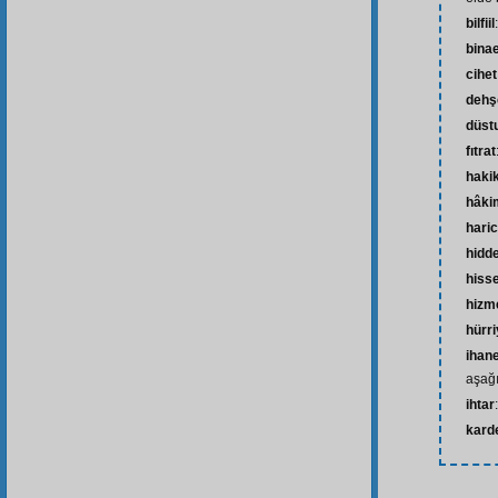
bilfiil
bina
cihet
dehşe
düst
fıtrat
haki
hâki
hari
hidd
hiss
hizm
hürri
ihan
aşağ
ihtar
kard