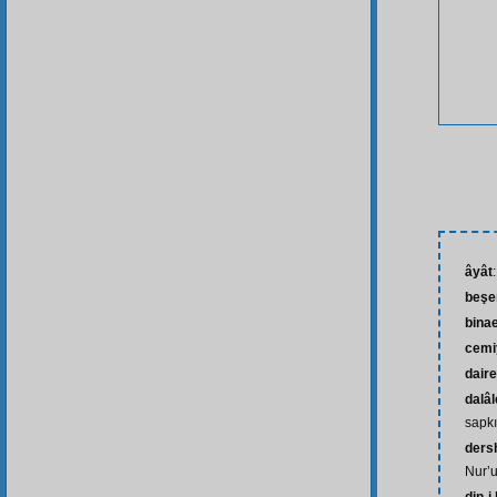
âyât
beşe
bina
cemi
daire
dalâl
sapkı
ders
Nur’