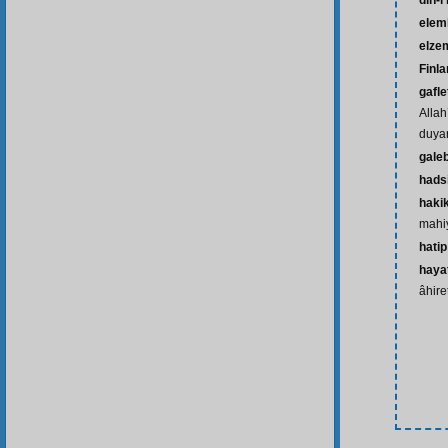
din-i
eleml
elze
Finla
gafle
Allah
duyar
gale
hads
haki
mahiy
hatip
hayat
âhire