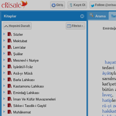
Giriş
Kayıt Ol
Follow @erisa
Kitaplar
Arama
Tar
Hepsini Daralt
Fihrist
Emirdağı 
Sözler
Mektubat
Lem'alar
Şuâlar
Mesnevî-i Nuriye
hayat
tedav
İşârâtü'l-İ'câz
âyât
ıy
Asâ-yı Mûsâ
sarsıl
Barla Lahikası
kat'iy
Kastamonu Lahikası
bütün 
Emirdağ Lahikası
İsveç
İman Ve Küfür Muvazeneleri
hatip
l
rû-yi 
Sikke-i Tasdik-i Gaybî
hakikat
Muhâkemat