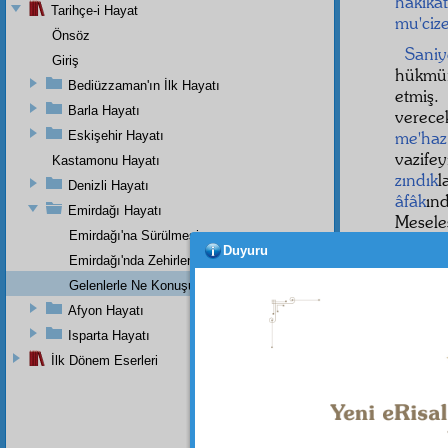
hakikat
Tarihçe-i Hayat
mu'cize
Önsöz
Sani
Giriş
hükmü
Bediüzzaman'ın İlk Hayatı
etmiş.
Barla Hayatı
verece
me'haz
Eskişehir Hayatı
vazife
Kastamonu Hayatı
zındık
l
Denizli Hayatı
âfâk
ın
Emirdağı Hayatı
Meseles
Emirdağı'na Sürülmesi
tarzd
Duyuru
Emirdağı'nda Zehirlenmesi
elzem
d
açılma
Gelenlerle Ne Konuşurdu?
yerde
Afyon Hayatı
kendin
Isparta Hayatı
Hem 
İlk Dönem Eserleri
ibadett