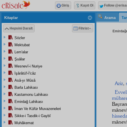
Giriş
Kayıt Ol
Follow @erisa
Kitaplar
Arama
Tar
Hepsini Daralt
Fihrist
Emirdağı 
Sözler
Mektubat
Lem'alar
Şuâlar
Mesnevî-i Nuriye
İşârâtü'l-İ'câz
Asâ-yı Mûsâ
Aziz
,
Barla Lahikası
Evvel
Kastamonu Lahikası
mübar
Emirdağ Lahikası
Bayram
İman Ve Küfür Muvazeneleri
mâne
hissed
Sikke-i Tasdik-i Gaybî
mânevî
Muhâkemat