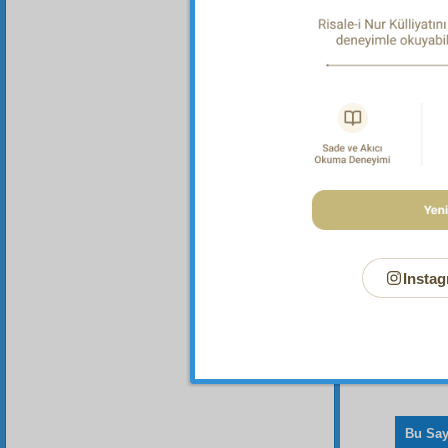
tahakk
hiç eh
Dipnot-1
Her türl
Instag
Bu Say