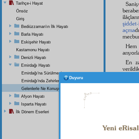
Saniy
Tarihçe-i Hayat
berab
Önsöz
ilâçlar
Giriş
şiddet-
Bediüzzaman'ın İlk Hayatı
açma
d
Barla Hayatı
mecbur
Eskişehir Hayatı
Hem 
Kastamonu Hayatı
arıyor
Denizli Hayatı
En za
Emirdağı Hayatı
verildi
Emirdağı'na Sürülmesi
kalbi 
Duyuru
Emirdağı'nda Zehirlenmesi
göster
zarar ve
Gelenlerle Ne Konuşurdu?
Afyon Hayatı
Hem g
çalışıy
Isparta Hayatı
insanın
İlk Dönem Eserleri
para ve
Sonra
soruşt