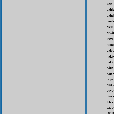
aziz
:
bahi
baht
derd-
elem
erkâ
evve
feda
gale
haki
hâki
hâlis
halt
iş y
hiss-
duyg
hiss
ihlâs
sadec
sami