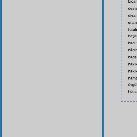
bîça
desi
divan
enan
fütuh
başar
had
:
hâdi
hads
haki
hakik
ham
övgü
hücc