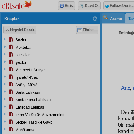
Giriş
Kayıt Ol
Follow @erisa
Kitaplar
Arama
Tar
Hepsini Daralt
Fihrist
Emirdağı 
Sözler
Mektubat
Lem'alar
Şuâlar
Mesnevî-i Nuriye
İşârâtü'l-İ'câz
Asâ-yı Mûsâ
Aziz
,
Barla Lahikası
Kastamonu Lahikası
Emirdağ Lahikası
Deni
İman Ve Küfür Muvazeneleri
kanaat
Sikke-i Tasdik-i Gaybî
bir m
Muhâkemat
kendin