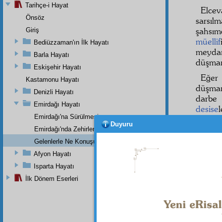
Tarihçe-i Hayat
Elce
Önsöz
sarsıl
şahsı
Giriş
müellif
Bediüzzaman'ın İlk Hayatı
meydan
Barla Hayatı
düşman
Eskişehir Hayatı
Eğer
Kastamonu Hayatı
düşman
Denizli Hayatı
darbe 
Emirdağı Hayatı
desise
Emirdağı'na Sürülmesi
halde,
Duyuru
yeni
m
Emirdağı'nda Zehirlenmesi
Gelenlerle Ne Konuşurdu?
Bu
ha
Afyon Hayatı
çok zi
kendi
Isparta Hayatı
verdiğ
İlk Dönem Eserleri
âhir
in
—hâşâ!
onları
bilmek