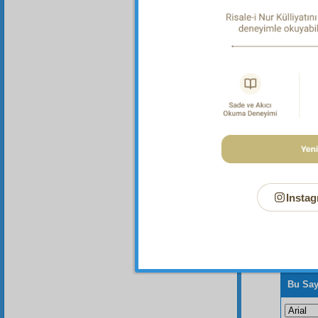
Dipnot-1
Her türl
Instag
Bu Say