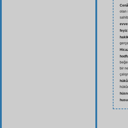
Cenâ
olan 
sahib
evve
feyiz
haki
gerçe
Hica
hodf
beğe
bir n
çalı
hükû
hükû
hüsn
husu