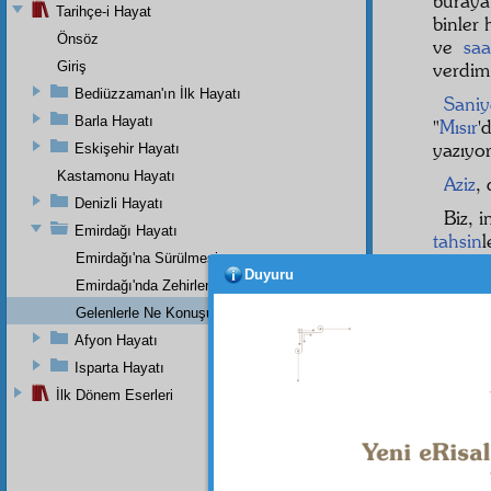
buraya
Tarihçe-i Hayat
binler 
Önsöz
ve
saa
Giriş
verdim
Bediüzzaman'ın İlk Hayatı
Sani
Barla Hayatı
"
Mısır
'
yazıyo
Eskişehir Hayatı
Kastamonu Hayatı
Aziz
, 
Denizli Hayatı
Biz, 
Emirdağı Hayatı
tahsin
Emirdağı'na Sürülmesi
riyakâr
Duyuru
geçmek
Emirdağı'nda Zehirlenmesi
zıttır
Gelenlerle Ne Konuşurdu?
ürküyo
Afyon Hayatı
ve
hak
Isparta Hayatı
herkes
İlk Dönem Eserleri
etmesi
bütün 
istiyo