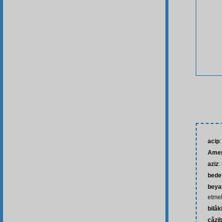
acip
:
Amer
aziz
:
bede
beya
etme
bilâk
câzi