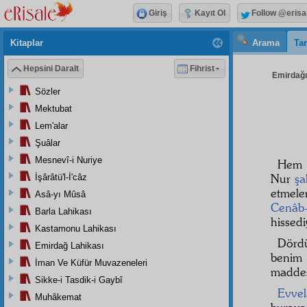
Giriş
Kayıt Ol
Follow @erisa
Kitaplar
Arama
Tar
Hepsini Daralt
Fihrist
Emirdağı 
Sözler
Mektubat
Lem'alar
Şuâlar
Mesnevî-i Nuriye
Hem b
Nur
şa
İşârâtü'l-İ'câz
etmele
Asâ-yı Mûsâ
Cenâb
Barla Lahikası
hissed
Kastamonu Lahikası
Dörd
Emirdağ Lahikası
beni
İman Ve Küfür Muvazeneleri
maddes
Sikke-i Tasdik-i Gaybî
Evvel
Muhâkemat