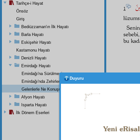
Tarihçe-i Hayat
قِينَ
1
Önsöz
lüzums
Giriş
Bediüzzaman'ın İlk Hayatı
Seni
sebebi
Barla Hayatı
bu kad
Eskişehir Hayatı
Kastamonu Hayatı
Denizli Hayatı
Emirdağı Hayatı
Emirdağı'na Sürülmesi
Duyuru
Emirdağı'nda Zehirlenmesi
Gelenlerle Ne Konuşurdu?
Afyon Hayatı
Dipnot-1
Isparta Hayatı
Allah'ın
İlk Dönem Eserleri