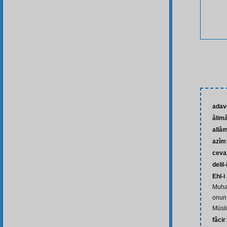
adav
âlim
allâ
azîm
ceva
delil-
Ehl-
Muha
onun
Müsl
fâcir