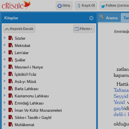
Giriş
Kayıt Ol
Follow @erisa
Kitaplar
Arama
Tar
Hepsini Daralt
Fihrist
Emirdağı 
Sözler
Mektubat
Lem'alar
Şuâlar
Mesnevî-i Nuriye
zatlar
kapamak
İşârâtü'l-İ'câz
Asâ-yı Mûsâ
Hattâ
Barla Lahikası
Taftaza
Seyyid
Kastamonu Lahikası
Yezid
Emirdağ Lahikası
gaybî
d
İman Ve Küfür Muvazeneleri
delil-i 
Sikke-i Tasdik-i Gaybî
olduğ
Muhâkemat