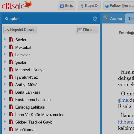
Giriş
Kayıt Ol
Follow @erisa
Kitaplar
Arama
Tar
Hepsini Daralt
Fihrist
Emirdağı 
Sözler
Mektubat
Lem'alar
Şuâlar
Mesnevî-i Nuriye
Risal
dehşe
İşârâtü'l-İ'câz
vermek
Asâ-yı Mûsâ
Barla Lahikası
O deh
şimal
de
Kastamonu Lahikası
Risalei
Emirdağ Lahikası
İkinci
İman Ve Küfür Muvazeneleri
ittiham
Sikke-i Tasdik-i Gaybî
kalbi
Muhâkemat