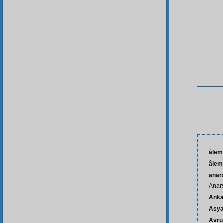
âlem
âlem-
anarş
Anar
Anka
Asy
Avru