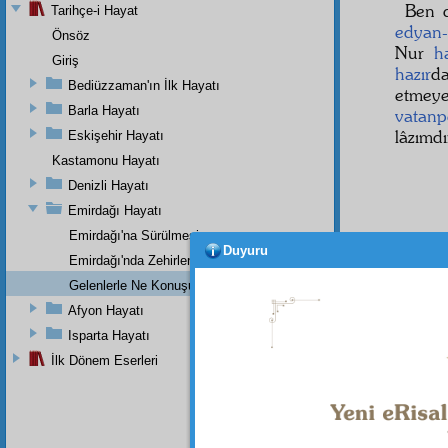
Ben d
Tarihçe-i Hayat
edyan-
Önsöz
Nur
h
Giriş
hazır
da
Bediüzzaman'ın İlk Hayatı
etmey
Barla Hayatı
vatanp
lâzımdı
Eskişehir Hayatı
Kastamonu Hayatı
Denizli Hayatı
Emirdağı Hayatı
Emirdağı'na Sürülmesi
Duyuru
Emirdağı'nda Zehirlenmesi
Gelenlerle Ne Konuşurdu?
Haşiye-
Afyon Hayatı
İşte b
matbaa
Isparta Hayatı
İlk Dönem Eserleri
Haşiye-
Bu dün
mazhar 
senesi
kazanma