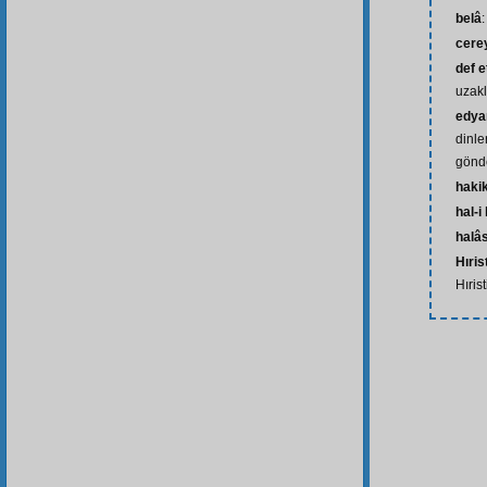
belâ
:
cere
def 
uzakl
edya
dinle
gönde
haki
hal-i
halâ
Hıris
Hırist