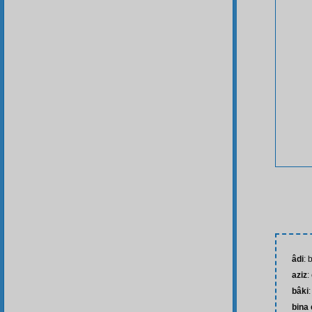
âdi
: 
aziz
:
bâki
bina