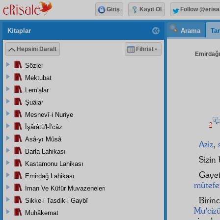
Giriş
Kayıt Ol
Follow @erisa
Kitaplar
Arama
Tar
Hepsini Daralt
Fihrist
Emirdağı 
Sözler
Mektubat
Lem'alar
Şuâlar
Mesnevî-i Nuriye
2
İşârâtü'l-İ'câz
Asâ-yı Mûsâ
Aziz
,
Barla Lahikası
Sizin
Kastamonu Lahikası
Gayet
Emirdağ Lahikası
mütefe
İman Ve Küfür Muvazeneleri
Birin
Sikke-i Tasdik-i Gaybî
Mu'ciz
Muhâkemat