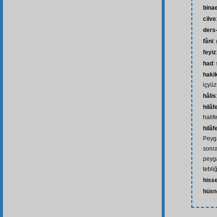
bina
cilve
ders-
fâni
:
feyiz
had
:
haki
içyüz
hâlis
hilâf
halife
hilâf
Peyg
sonr
peyga
tebli
hiss
hüsn