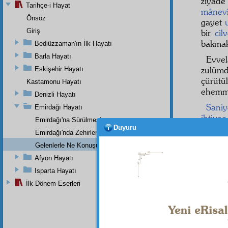
ziyad
Tarihçe-i Hayat
mânev
Önsöz
gayet
Giriş
bir
cil
bakmak 
Bediüzzaman'ın İlk Hayatı
Barla Hayatı
Evve
zulümd
Eskişehir Hayatı
çürüt
Kastamonu Hayatı
ehemmiy
Denizli Hayatı
Sani
Emirdağı Hayatı
ihtiyac
Emirdağı'na Sürülmesi
baka
Duyuru
Emirdağı'nda Zehirlenmesi
arkada
Gelenlerle Ne Konuşurdu?
kabul 
Afyon Hayatı
çok z
şakirt
l
Isparta Hayatı
içinde 
İlk Dönem Eserleri
Dipnot-1