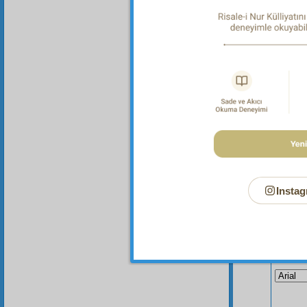
Her türl
Dipnot-2
Allah'ın
Instag
Bu Say