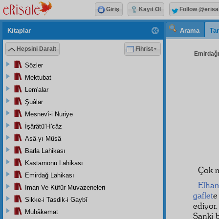
Giriş
Kayıt Ol
Follow @erisa
Kitaplar
Arama
Tar
Hepsini Daralt
Fihrist
Emirdağı 
Sözler
Mektubat
Lem'alar
Şuâlar
Mesnevî-i Nuriye
İşârâtü'l-İ'câz
Asâ-yı Mûsâ
Barla Lahikası
Kastamonu Lahikası
Çok m
Emirdağ Lahikası
Elham
İman Ve Küfür Muvazeneleri
gaflet
e
Sikke-i Tasdik-i Gaybî
ediyor.
Muhâkemat
Sanki b