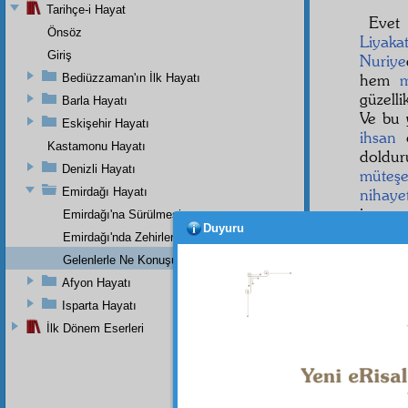
Tarihçe-i Hayat
Evet
Önsöz
Liyaka
Giriş
Nuriye
hem
Bediüzzaman'ın İlk Hayatı
güzelli
Barla Hayatı
Ve bu 
Eskişehir Hayatı
ihsan
o
Kastamonu Hayatı
doldu
Denizli Hayatı
müteşe
Emirdağı Hayatı
nihayet
isyan 
Emirdağı'na Sürülmesi
Duyuru
parlak 
Emirdağı'nda Zehirlenmesi
Eğer 
Gelenlerle Ne Konuşurdu?
evveld
Afyon Hayatı
olan k
Isparta Hayatı
Evet,
İlk Dönem Eserleri
olamıy
tecellî
l