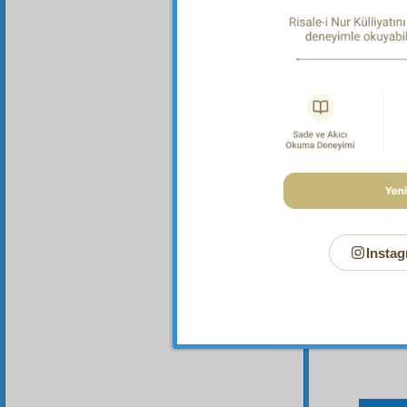
Dipnot-1
Her türl
Dipnot-2
"Hiçbir 
Dipnot-3
Allah'ın
Instag