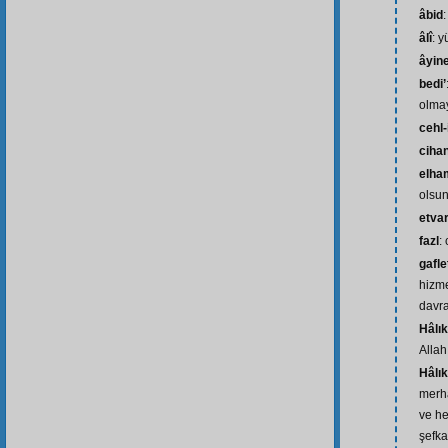
âbid
âlî
: 
âyin
bedi’
olma
cehl-
ciha
elham
olsu
etva
fazl
:
gafle
hizme
davr
Hâlık
Allah
Hâlı
merh
ve he
şefka