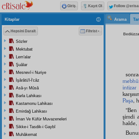
Giriş
Kayıt Ol
Follow @erisa
Kitaplar
Arama
Tar
Hepsini Daralt
Fihrist
Bediüzzam
Sözler
Mektubat
Lem'alar
Şuâlar
Mesnevî-i Nuriye
sonra
mebhû
İşârâtü'l-İ'câz
intizar
Asâ-yı Mûsâ
karşıs
Barla Lahikası
Paşa
, 
Kastamonu Lahikası
"Ben 
Emirdağ Lahikası
şimdi 
İman Ve Küfür Muvazeneleri
halde,
Sikke-i Tasdik-i Gaybî
Bunun
Muhâkemat