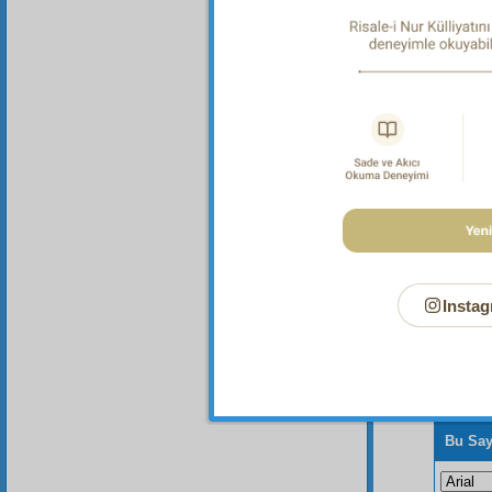
Said
'e
yaşın
arzu e
Var ku
Instag
Bu Say