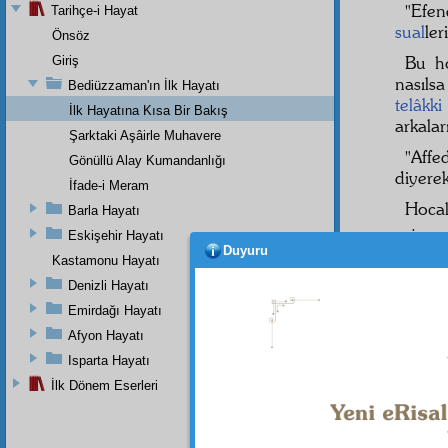
"Efen
Tarihçe-i Hayat
sual
ler
Önsöz
Bu h
Giriş
nasıls
Bediüzzaman'ın İlk Hayatı
telâkki
İlk Hayatına Kısa Bir Bakış
arkala
Şarktaki Aşâirle Muhavere
"Affe
Gönüllü Alay Kumandanlığı
diyere
İfade-i Meram
Hocal
Barla Hayatı
Eskişehir Hayatı
"İşte
Duyuru
Kastamonu Hayatı
Sonra
Denizli Hayatı
Bund
Emirdağı Hayatı
kılmaya
Afyon Hayatı
Molla
Isparta Hayatı
idmanl
İlk Dönem Eserleri
umum
Musta
gayet