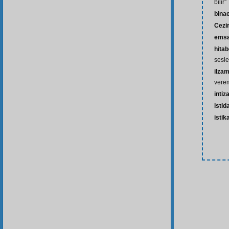
bilir”
bina
Cezi
emsa
hita
sesl
ilza
vere
intiz
istid
isti