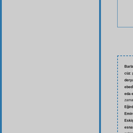
Barl
cüz
:
dery
ebed
eda 
zama
Eğird
Emir
Eski
esna