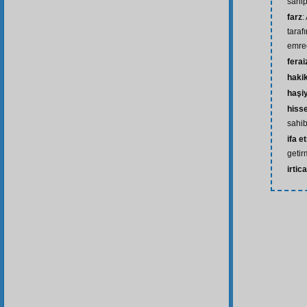
sahip
farz
:
taraf
emred
ferai
haki
haşi
hiss
sahib
ifa e
geti
irtica