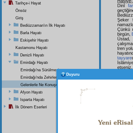
Haşiye-
Tarihçe-i Hayat
Dinî
fa
geçtiğin
Önsöz
Bediüzz
Giriş
Şeker 
namazla
Bediüzzaman'ın İlk Hayatı
Çünkü m
Barla Hayatı
birgün,
Üstad,
Eskişehir Hayatı
çalışmal
Kastamonu Hayatı
tren yol
hayatın
Denizli Hayatı
tayyare
Emirdağı Hayatı
İslâmiy
etseniz,
Emirdağı'na Sürülmesi
bir saa
Duyuru
imanın 
Emirdağı'nda Zehirlenmesi
derdi: 
Gelenlerle Ne Konuşurdu?
yapmışla
Eğirdir
'
Afyon Hayatı
büyük 
Isparta Hayatı
zaman 
binler m
İlk Dönem Eserleri