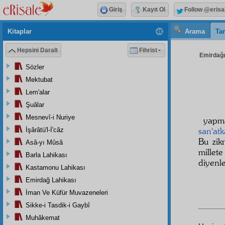
Giriş
Kayıt Ol
Follow @erisa
Kitaplar
Arama
Tar
Hepsini Daralt
Fihrist
Emirdağı 
Sözler
Mektubat
Lem'alar
Şuâlar
Mesnevî-i Nuriye
yap
san'atk
İşârâtü'l-İ'câz
Bu zik
Asâ-yı Mûsâ
millet
Barla Lahikası
diyenle
Kastamonu Lahikası
Emirdağ Lahikası
İman Ve Küfür Muvazeneleri
Sikke-i Tasdik-i Gaybî
Muhâkemat