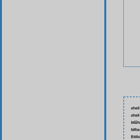
ahali
ahali
bilâh
bilh
Bitlis