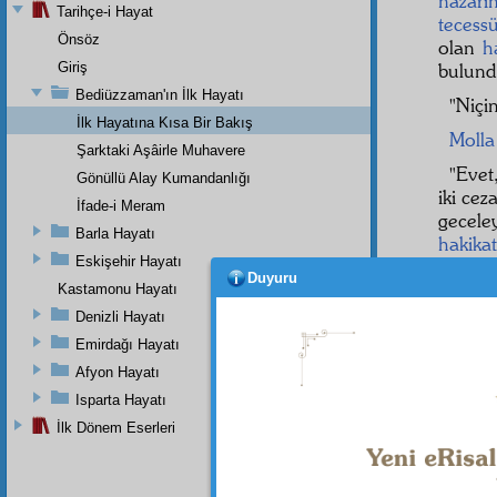
nazarı
Tarihçe-i Hayat
tecess
Önsöz
olan
h
Giriş
bulund
Bediüzzaman'ın İlk Hayatı
"Niçi
İlk Hayatına Kısa Bir Bakış
Molla
Şarktaki Aşâirle Muhavere
"Evet
Gönüllü Alay Kumandanlığı
iki cez
İfade-i Meram
gecel
Barla Hayatı
hakikat
Eskişehir Hayatı
veçhile
Duyuru
Kastamonu Hayatı
Şirva
Denizli Hayatı
"Ama
Emirdağı Hayatı
umum
Afyon Hayatı
Molla
Isparta Hayatı
düşerl
İlk Dönem Eserleri
adam:
"Efen