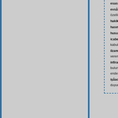
esas
evsâ
özell
haki
hası
husu
icab
kabu
ilza
vere
infir
bulun
ende
işâa
duyu