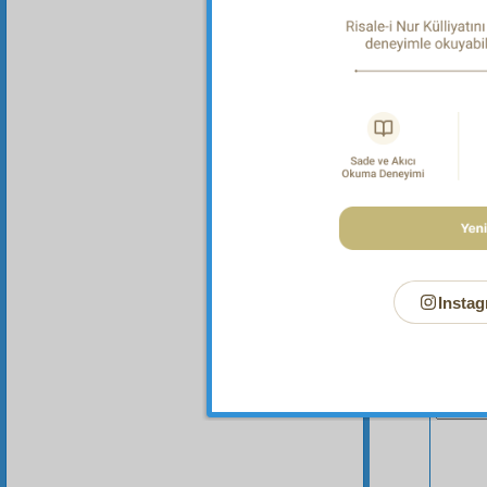
omuzu
ilzam
et
Instag
Bu Say