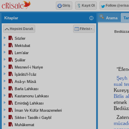
Giriş
Kayıt Ol
Follow @erisa
Kitaplar
Arama
Tar
Hepsini Daralt
Fihrist
Bediüzzam
Sözler
Mektubat
Lem'alar
Şuâlar
Mesnevî-i Nuriye
"Efen
İşârâtü'l-İ'câz
Şeyh
Asâ-yı Mûsâ
sual
te
Barla Lahikası
Kureyş
Bitlis
a
Kastamonu Lahikası
etmek 
Emirdağ Lahikası
Bediüz
İman Ve Küfür Muvazeneleri
Zat
Sikke-i Tasdik-i Gaybî
mücade
Muhâkemat