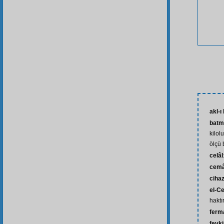
akl-ı
batm
kilol
ölçü 
celâl
cemâ
ciha
el-C
haktır
ferm
fevk