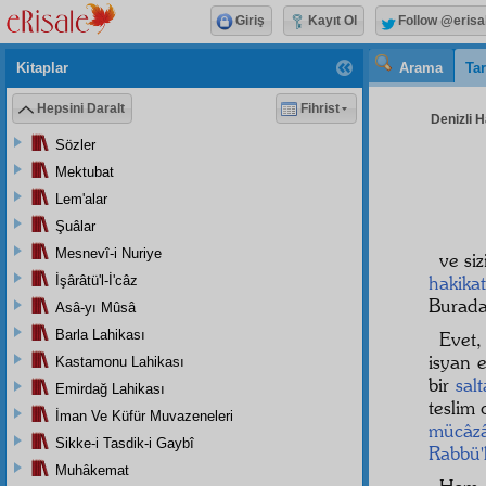
Giriş
Kayıt Ol
Follow @erisa
Kitaplar
Arama
Tar
Hepsini Daralt
Fihrist
Denizli H
Sözler
Mektubat
Lem'alar
Şuâlar
Mesnevî-i Nuriye
ve si
hakikat
İşârâtü'l-İ'câz
Burada
Asâ-yı Mûsâ
Barla Lahikası
Evet
isyan 
Kastamonu Lahikası
bir
sal
Emirdağ Lahikası
teslim
İman Ve Küfür Muvazeneleri
mücâz
Sikke-i Tasdik-i Gaybî
Rabbü'
Muhâkemat