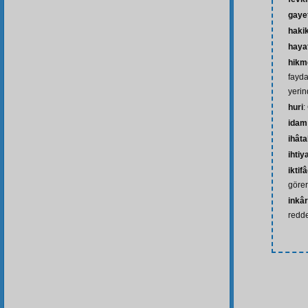
gaye
haki
haya
hikm
fayda
yerin
huri
:
idam
ihâta
ihtiy
iktif
göre
inkâ
redd