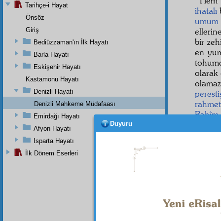
Hem 
Tarihçe-i Hayat
ihatalı
Önsöz
umum
Giriş
ellerin
bir zehi
Bediüzzaman'ın İlk Hayatı
en yum
Barla Hayatı
tohumc
Eskişehir Hayatı
olarak
Kastamonu Hayatı
olama
Denizli Hayatı
peresti
rahmet
Denizli Mahkeme Müdafaası
Rahîm
Emirdağı Hayatı
diyorla
Duyuru
Afyon Hayatı
Hem 
Isparta Hayatı
yüzünd
İlk Dönem Eserleri
akl-ı b
hikmet