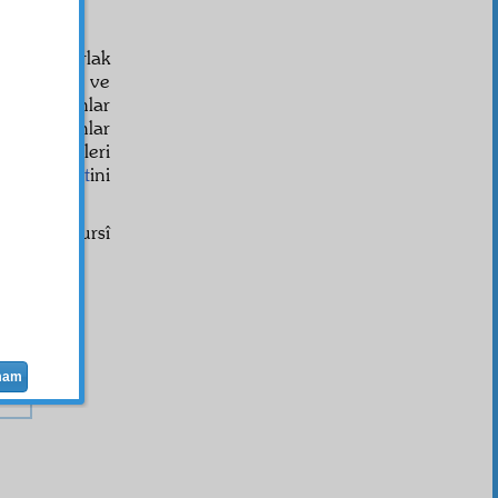
verdiği parlak
ve
tevazu
ve
 der: "Bunlar
yhât
! Bunlar
t
mücahid
leri
i
muhalefet
ini
Said Nursî
mam