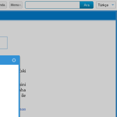
Menu
nda
etmişim. Eski
evî
meyvesini
 bırakıp, daha
aramamak ile
akmayana
ihsas