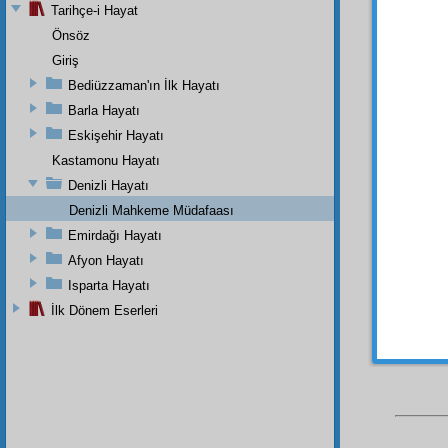
Tarihçe-i Hayat
Karde
Önsöz
Bu
ha
Giriş
makam
Bediüzzaman'ın İlk Hayatı
hizmetk
Barla Hayatı
mı
hak
nered
Eskişehir Hayatı
nerede
Kastamonu Hayatı
haklı b
Denizli Hayatı
Denizli Mahkeme Müdafaası
Emirdağı Hayatı
Afyon Hayatı
Isparta Hayatı
İlk Dönem Eserleri