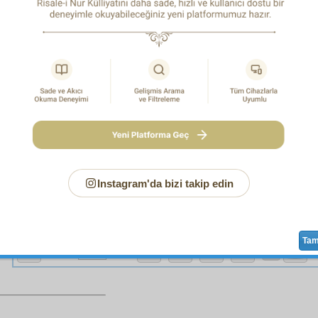
şlerim,
kikat
e
binaen
, bu adam gibi düşünen veya
hüsn-ü zan
nın 
ları
nazara
alan zâtlar, sizlere bakıp içinizde
mahviyet
ârlık
kisve
siyle görünen
şakirt
leri
âdi
,
âmi
adamlar görür ve
ikat
kahramanları ve dünyaya karşı meydan okuyan?
He
e,
evliya
ları bu zamanda
âciz
bırakan bu
kudsî
hizme
?" diyerek, dost ise
inkisâr-ı hayâl
e uğrar,
muarız
ise kend
ulur.
Instagram'da bizi takip edin
Ta
Sayfa
/918