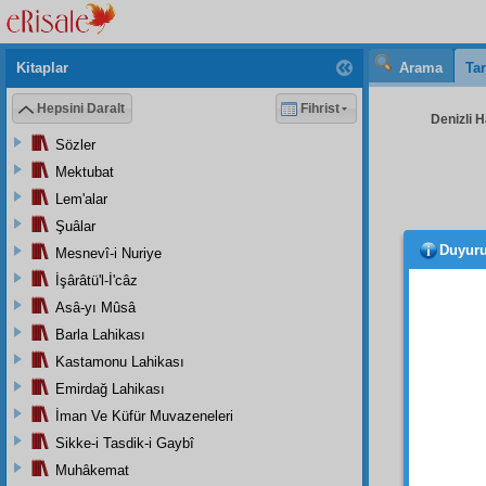
Kitaplar
Arama
Tar
Hepsini Daralt
Fihrist
Denizli H
Sözler
Mektubat
Lem'alar
Şuâlar
Duyur
Mesnevî-i Nuriye
Aziz, 
İşârâtü'l-İ'câz
Kast
Asâ-yı Mûsâ
halimi 
Barla Lahikası
Ben 
Kastamonu Lahikası
dünyad
Emirdağ Lahikası
yükse
uçmuşs
İman Ve Küfür Muvazeneleri
Sikke-i Tasdik-i Gaybî
Evet,
Muhâkemat
etmem