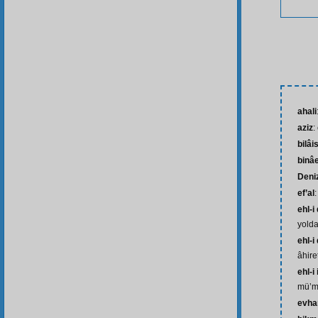
ahali
aziz
:
bilâi
binâ
Deniz
ef’al
:
ehl-i
yold
ehl-i
âhir
ehl-i
mü’m
evh