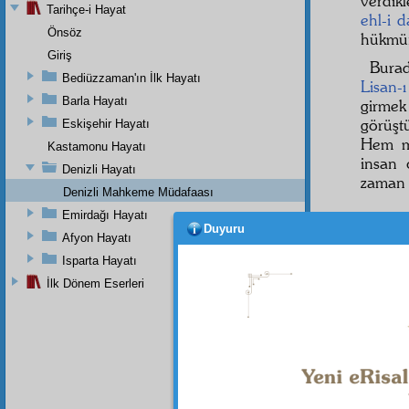
verdikl
Tarihçe-i Hayat
ehl-i d
Önsöz
hükmü
Giriş
Bura
Bediüzzaman'ın İlk Hayatı
Lisan-ı
Barla Hayatı
girme
görüşt
Eskişehir Hayatı
Hem m
Kastamonu Hayatı
insan 
Denizli Hayatı
zaman 
Denizli Mahkeme Müdafaası
Emirdağı Hayatı
Duyuru
Afyon Hayatı
Isparta Hayatı
İlk Dönem Eserleri