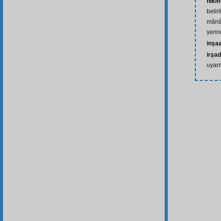
hikm
belir
mânâl
yerin
inşaa
irşad
uyar