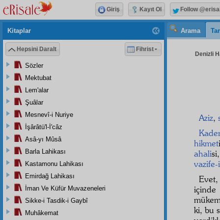
Giriş
Kayıt Ol
Follow @erisa
Kitaplar
Arama
Tar
Hepsini Daralt
Fihrist
Denizli H
Sözler
Mektubat
Lem'alar
Şuâlar
Mesnevî-i Nuriye
Aziz
,
İşârâtü'l-İ'câz
Kader
Asâ-yı Mûsâ
hikmet
Barla Lahikası
ahali
si
vazife-
Kastamonu Lahikası
Emirdağ Lahikası
Evet,
içind
İman Ve Küfür Muvazeneleri
mükemm
Sikke-i Tasdik-i Gaybî
ki, bu 
Muhâkemat