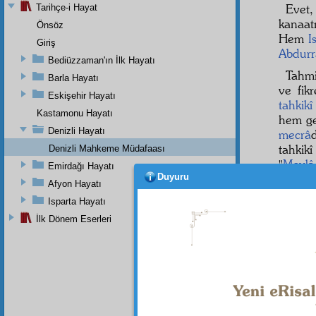
Evet
Tarihçe-i Hayat
kanaat
Önsöz
Hem
I
Giriş
Abdur
Bediüzzaman'ın İlk Hayatı
Tahmi
Barla Hayatı
ve fik
Eskişehir Hayatı
tahkikî
Kastamonu Hayatı
hem ge
Denizli Hayatı
mecrâ
tahki
Denizli Mahkeme Müdafaası
"
Mevlâ
Emirdağı Hayatı
Duyuru
bâki
ra
Afyon Hayatı
Cenâ
Isparta Hayatı
şeref
İlk Dönem Eserleri
mazha