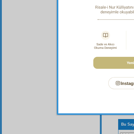
Dipnot-1
Her türl
Dipnot-2
"Hiçbir 
Instag
Bu Say