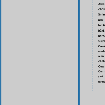
Abdu
Abdu
âmin
aziz
:
baht
bâki
:
bera
suçs
Cenâ
merha
olan 
Allah
Cenn
Cenn
yeri
cihet