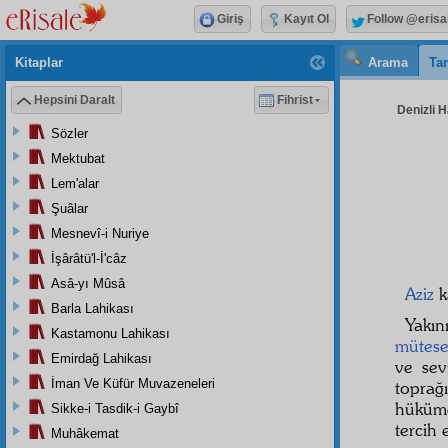
Giriş
Kayıt Ol
Follow @erisa
Kitaplar
Arama
Tar
Hepsini Daralt
Fihrist
Denizli H
Sözler
Mektubat
Lem'alar
Şuâlar
Mesnevî-i Nuriye
İşârâtü'l-İ'câz
Asâ-yı Mûsâ
Aziz
k
Barla Lahikası
Yakın
Kastamonu Lahikası
mütesel
Emirdağ Lahikası
ve sev
İman Ve Küfür Muvazeneleri
topra
hüküme
Sikke-i Tasdik-i Gaybî
tercih 
Muhâkemat