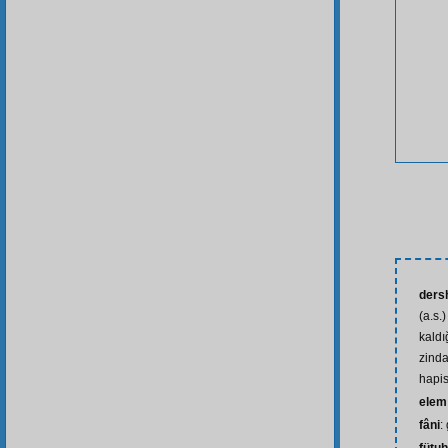
ders
(a.s.
kaldı
zinda
hapis
elem
fâni
: