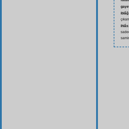
fütuh
gaye
iblâ
çıka
ihlâs
sadec
sami