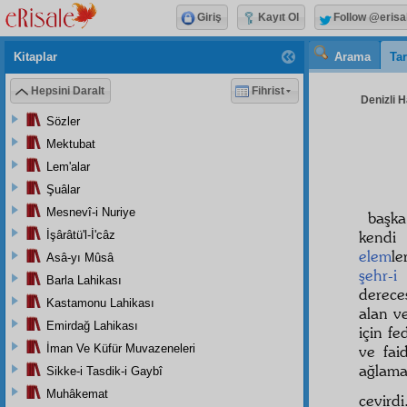
Giriş
Kayıt Ol
Follow @erisa
Kitaplar
Arama
Tar
Hepsini Daralt
Fihrist
Denizli H
Sözler
Mektubat
Lem'alar
Şuâlar
Mesnevî-i Nuriye
başka
kend
İşârâtü'l-İ'câz
elem
le
Asâ-yı Mûsâ
şehr-i
Barla Lahikası
derece
Kastamonu Lahikası
alan v
Emirdağ Lahikası
için f
İman Ve Küfür Muvazeneleri
ve fai
ağlama
Sikke-i Tasdik-i Gaybî
Muhâkemat
çevird