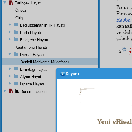
Tarihçe-i Hayat
Bana 
Önsöz
Ramaza
Giriş
Rabbe
kanaat
Bediüzzaman'ın İlk Hayatı
ve deh
Barla Hayatı
çabuk 
Eskişehir Hayatı
ُمْ
Kastamonu Hayatı
2
Denizli Hayatı
Denizli Mahkeme Müdafaası
Emirdağı Hayatı
Duyuru
Afyon Hayatı
Isparta Hayatı
İlk Dönem Eserleri
Dipnot-1
"Küfür v
Dipnot-2
"Olabili
2:216.