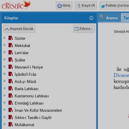
Giriş
Kayıt Ol
Follow @erisa
Kitaplar
Arama
Tar
Hepsini Daralt
Fihrist
Denizli H
Sözler
Mektubat
Lem'alar
Şuâlar
Mesnevî-i Nuriye
ile 
Divan
İşârâtü'l-İ'câz
konuşm
Asâ-yı Mûsâ
kızdır
Barla Lahikası
Kastamonu Lahikası
Emirdağ Lahikası
İman Ve Küfür Muvazeneleri
Sikke-i Tasdik-i Gaybî
Muhâkemat