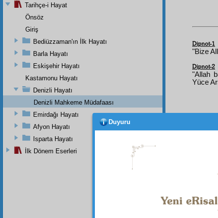
Tarihçe-i Hayat
Önsöz
Giriş
Bediüzzaman'ın İlk Hayatı
Dipnot-1
"Bize Al
Barla Hayatı
Eskişehir Hayatı
Dipnot-2
"Allah 
Kastamonu Hayatı
Yüce Ar
Denizli Hayatı
Denizli Mahkeme Müdafaası
Emirdağı Hayatı
Duyuru
Afyon Hayatı
Isparta Hayatı
İlk Dönem Eserleri