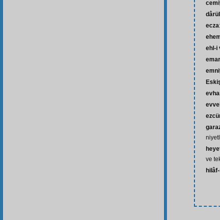
cemi
dârü
ecza
ehem
ehl-i
ema
emni
Eski
evh
evve
ezcü
gara
niyet
heyet
ve te
hilâf-