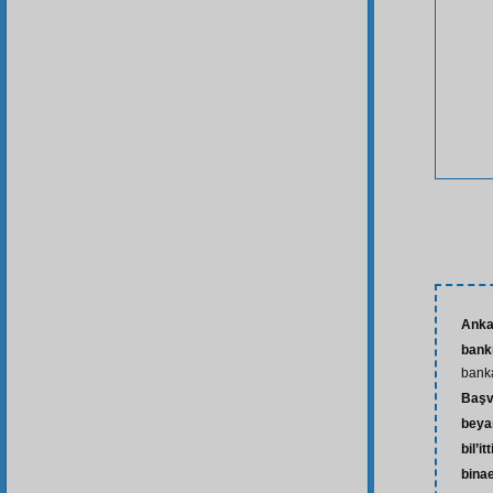
Anka
bank
bank
Başv
beya
bil’it
bina