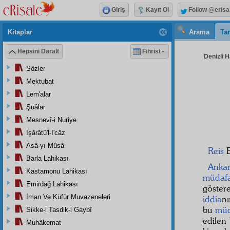
Giriş
Kayıt Ol
Follow @erisa
Kitaplar
Arama
Tar
Hepsini Daralt
Fihrist
Denizli H
Sözler
Mektubat
Lem'alar
Şuâlar
Mesnevî-i Nuriye
İşârâtü'l-İ'câz
Asâ-yı Mûsâ
Reis
B
Barla Lahikası
Anka
Kastamonu Lahikası
müdaf
Emirdağ Lahikası
göste
İman Ve Küfür Muvazeneleri
iddia
n
bu
müd
Sikke-i Tasdik-i Gaybî
edilen
Muhâkemat